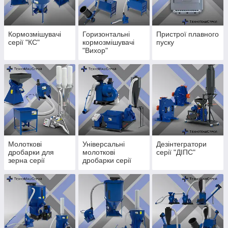
Кормозмішувачі
Горизонтальні
Пристрої плавного
серії "КС"
кормозмішувачі
пуску
"Вихор"
Молоткові
Універсальні
Дезінтегратори
дробарки для
молоткові
серії "ДІПС"
зерна серії
дробарки серії
"KRAFT",
"CHOPPER".
"Universal-11" та
"Lider-4"