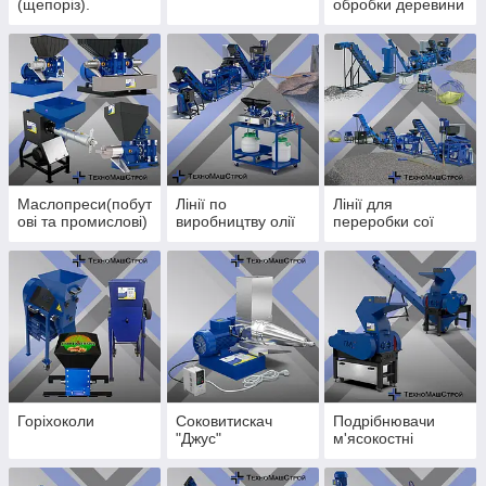
(щепоріз).
обробки деревини
Маслопреси(побут
Лінії по
Лінії для
ові та промислові)
виробництву олії
переробки сої
Горіхоколи
Соковитискач
Подрібнювачи
"Джус"
м'ясокостні