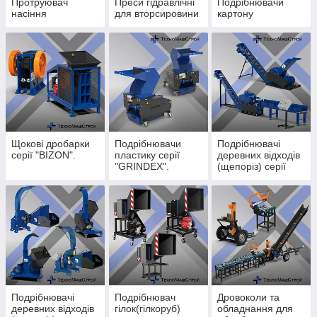
Протруювач
Преси гідравлічні
Подрібнювачи
насіння
для вторсировини
картону
Щокові дробарки
Подрібнювачи
Подрібнювачі
серії "BIZON".
пластику серії
деревних відходів
"GRINDEX".
(щепоріз) серії
"ZUBR".
Подрібнювачі
Подрібнювач
Дровоколи та
деревних відходів
гілок(гілкоруб)
обладнання для