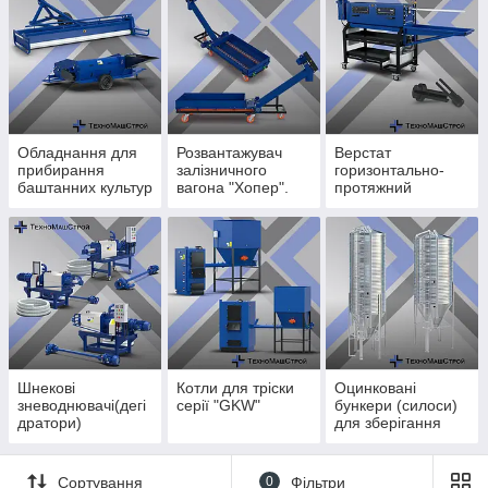
Обладнання для
Розвантажувач
Верстат
прибирання
залізничного
горизонтально-
баштанних культур
вагона "Хопер".
протяжний
Шнекові
Котли для тріски
Оцинковані
зневоднювачі(дегі
серії "GKW"
бункери (силоси)
дратори)
для зберігання
кормів.
Сортування
0
Фільтри