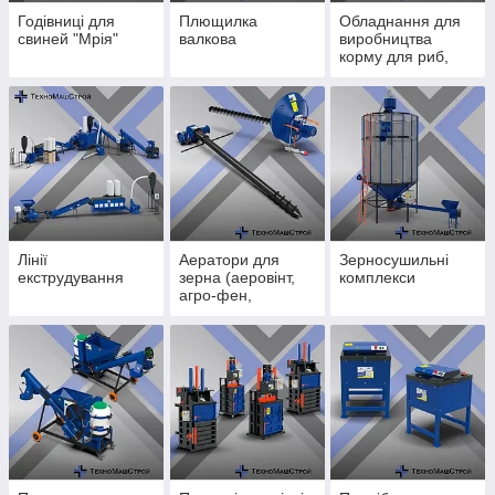
Годівниці для
Плющилка
Обладнання для
свиней "Мрія"
валкова
виробництва
корму для риб,
кішок і собак.
Лінії
Аератори для
Зерносушильні
екструдування
зерна (аеровінт,
комплекси
агро-фен,
аераційна копиця,
охолоджувач
зерна).