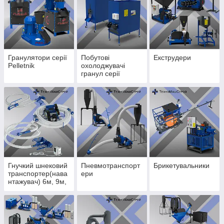
Гранулятори серії
Побутові
Екструдери
Pelletnik
охолоджувачі
гранул серії
"Комфі".
Гнучкий шнековий
Пневмотранспорт
Брикетувальники
транспортер(нава
ери
нтажувач) 6м, 9м,
12м, 24м.