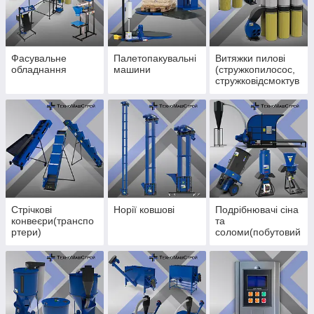
Фасувальне
Палетопакувальні
Витяжки пилові
обладнання
машини
(стружкопилосос,
стружковідсмоктув
ач)
Стрічкові
Норії ковшові
Подрібнювачі сіна
конвеєри(транспо
та
ртери)
соломи(побутовий
зерноподрібнювач
)