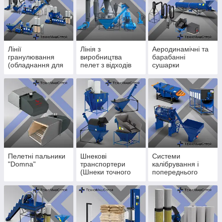
Лінії
Лінія з
Аеродинамічні та
гранулювання
виробництва
барабанні
(обладнання для
пелет з відходів
сушарки
виробництва
деревини і соломи
пелет і
комбікорми)
Пелетні пальники
Шнекові
Системи
"Domna"
транспортери
калібрування і
(Шнеки точного
попереднього
завантаження)
охолодження