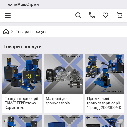
ТехноМашСтрой
Товари і послуги
Товари і послуги
Гранулятори серії
Матриці до
Промислові
ГКМ/ОГП/Ротекс/
грануляторів
гранулятори серії
Кормотекс
"Гранд-200/300/40
0"