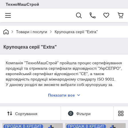
ТехноМашСтрой
Товари і послуги
Крупоцеха серії "Extra"
Крупоцеха серії "Extra"
Компанія "ТехноМашСтрой" пройшла процес сертифікування
продукції та отримала сертифікати відповідності "УкрСЕПРО",
європейський сертифікат відповідності "СЕ", а також
відповідність продукції міжнародному стандарту ISO 9001.
У даному розділі ви зможете вибрати собі крупорушку за
вашими параметрами та запитами. Це обладнання ідеально
Показати все
підходить для подрібнення зерна злакових (пшениці,
ячменю, кукурудзи) з метою отримання кінцевого продукту у
вигляді харчової крупи та інших продуктів, що
використовуються в тому числі для приготування кормів.
Сортування
0
Фільтри
Зв'язатися з менеджером для консультації та замовлення
можна за номером +380972121471 +380502412235(Андрій).
ПРОДАЖ В КРЕДИТ
ПРОДАЖ В КРЕДИТ