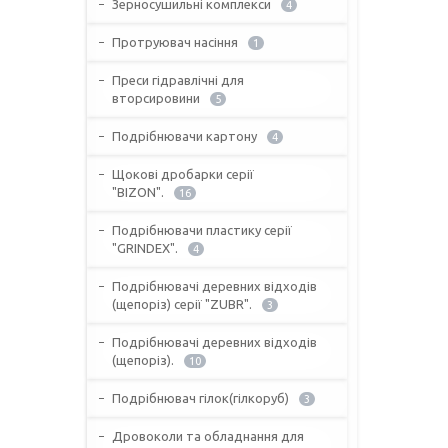
Зерносушильні комплекси
4
Протруювач насіння
1
Преси гідравлічні для
вторсировини
5
Подрібнювачи картону
4
Щокові дробарки серії
"BIZON".
16
Подрібнювачи пластику серії
"GRINDEX".
4
Подрібнювачі деревних відходів
(щепоріз) серії "ZUBR".
3
Подрібнювачі деревних відходів
(щепоріз).
10
Подрібнювач гілок(гілкоруб)
3
Дровоколи та обладнання для