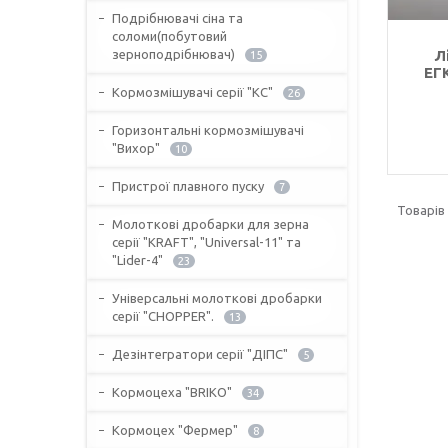
Подрібнювачі сіна та
соломи(побутовий
зерноподрібнювач)
Л
15
ЕГ
Кормозмішувачі серії "КС"
26
Горизонтальні кормозмішувачі
"Вихор"
10
Пристрої плавного пуску
7
Молоткові дробарки для зерна
серії "KRAFT", "Universal-11" та
"Lider-4"
23
Універсальні молоткові дробарки
серії "CHOPPER".
13
Дезінтегратори серії "ДІПС"
5
Кормоцеха "BRIKO"
34
Кормоцех "Фермер"
8