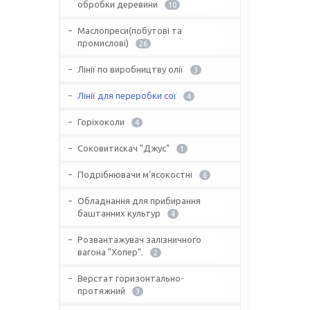
обробки деревини
10
Маслопреси(побутові та
промислові)
26
Лінії по виробництву олії
3
Лінії для переробки сої
4
Горіхоколи
4
Соковитискач "Джус"
1
Подрібнювачи м'ясокостні
6
Обладнання для прибирання
баштанних культур
4
Розвантажувач залізничного
вагона "Хопер".
2
Верстат горизонтально-
протяжний
3