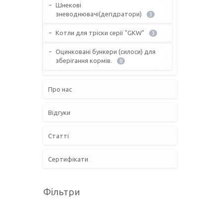
Шнекові
зневоднювачі(дегідратори)
3
Котли для тріски серії "GKW"
3
Оцинковані бункери (силоси) для
зберігання кормів.
8
Про нас
Відгуки
Статті
Сертифікати
Фільтри