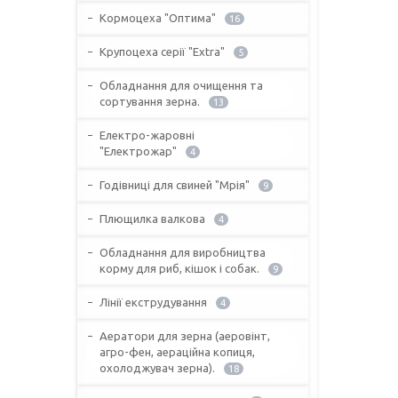
Кормоцеха "Оптима"
16
Крупоцеха серії "Extra"
5
Обладнання для очищення та
сортування зерна.
13
Електро-жаровні
"Електрожар"
4
Годівниці для свиней "Мрія"
9
Плющилка валкова
4
Обладнання для виробництва
корму для риб, кішок і собак.
9
Лінії екструдування
4
Аератори для зерна (аеровінт,
агро-фен, аераційна копиця,
охолоджувач зерна).
18