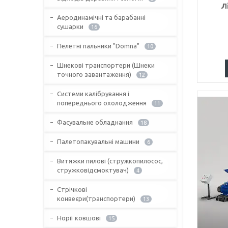
Л
Аеродинамічні та барабанні
сушарки
16
Пелетні пальники "Domna"
10
Шнекові транспортери (Шнеки
точного завантаження)
12
Системи калібрування і
попереднього охолодження
11
Фасувальне обладнання
18
Палетопакувальні машини
6
Витяжки пилові (стружкопилосос,
стружковідсмоктувач)
4
Стрічкові
конвеєри(транспортери)
13
Норії ковшові
15