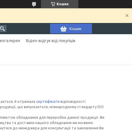
Кошик
Кошик
еогалерея
Відео-відгук від покупців
кається, й отримала
сертифікати
відповідності
продукції, що випускається, міжнародному стандарту ISO
омплектом обладнання для переробки данної продукції. Ви
обництва та доставки нашого обладнання ми можемо
рнутися до менеджера для консультації та замовлення Ви