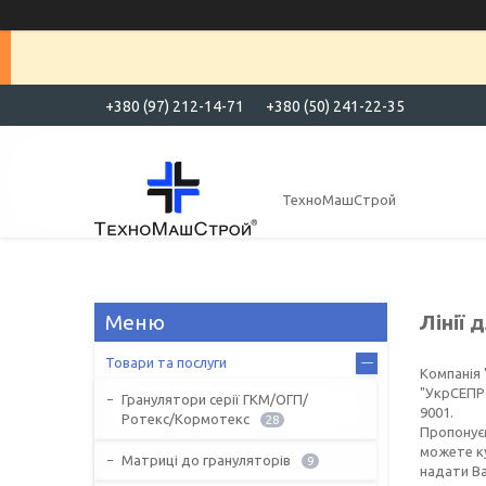
+380 (97) 212-14-71
+380 (50) 241-22-35
ТехноМашСтрой
Лінії 
Товари та послуги
Компанія
"УкрСЕПРО
Гранулятори серії ГКМ/ОГП/
9001.
Ротекс/Кормотекс
28
Пропонуєм
можете ку
Матриці до грануляторів
9
надати Ва