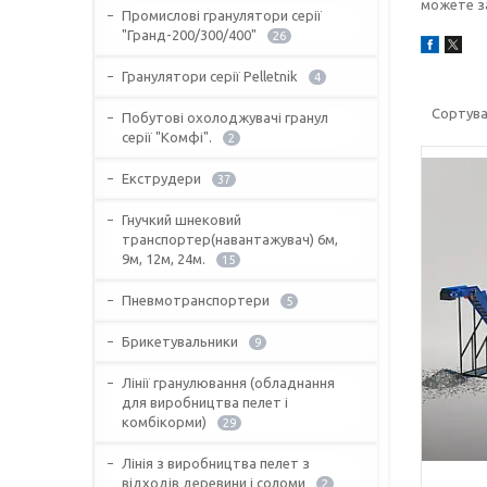
можете з
Промислові гранулятори серії
"Гранд-200/300/400"
26
Гранулятори серії Pelletnik
4
Побутові охолоджувачі гранул
серії "Комфі".
2
Екструдери
37
Гнучкий шнековий
транспортер(навантажувач) 6м,
9м, 12м, 24м.
15
Пневмотранспортери
5
Брикетувальники
9
Лінії гранулювання (обладнання
для виробництва пелет і
комбікорми)
29
Лінія з виробництва пелет з
відходів деревини і соломи
2