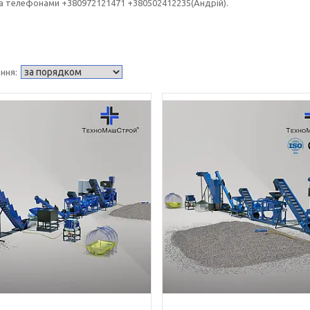
а телефонами +380972121471 +380502412235(Андрій).