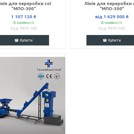
інія для переробки сої
Лінія для переробки 
"МПО-300"
"МПО-500"
1 107 120 ₴
від 1 629 000 ₴
В наявності
В наявності
МПО-300
МПО-500
Купити
Купити