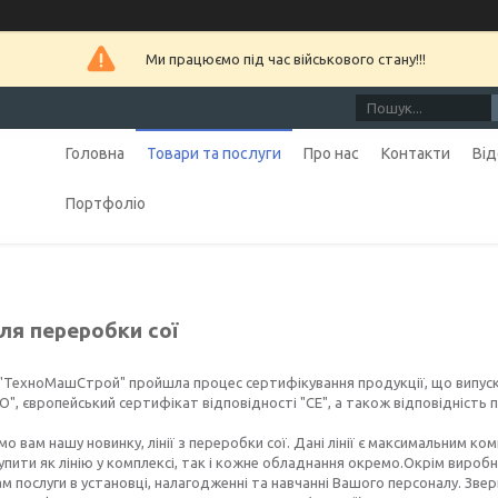
Ми працюємо під час військового стану!!!
Головна
Товари та послуги
Про нас
Контакти
Від
Портфоліо
для переробки сої
 "ТехноМашСтрой" пройшла процес сертифікування продукції, що випус
", європейський сертифікат відповідності "СЕ", а також відповідність 
о вам нашу новинку, лінії з переробки сої. Дані лінії є максимальним к
пити як лінію у комплексі, так і кожне обладнання окремо.Окрім вир
м послуги в установці, налагодженні та навчанні Вашого персоналу. Зве