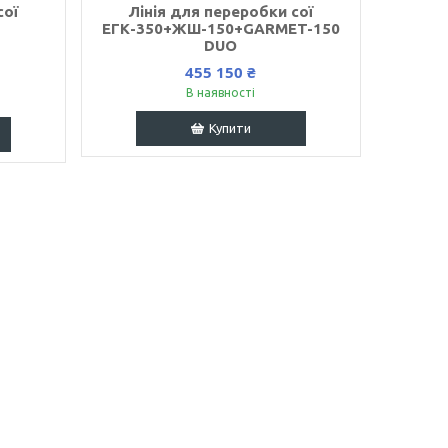
сої
Лінія для переробки сої
ЕГК-350+ЖШ-150+GARMET-150
DUO
455 150 ₴
В наявності
Купити