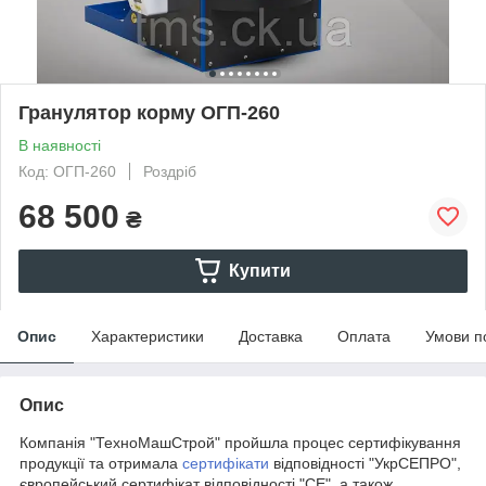
Гранулятор корму ОГП-260
В наявності
Код: ОГП-260
Роздріб
68 500
₴
Купити
Опис
Характеристики
Доставка
Оплата
Умови п
Опис
Компанія "ТехноМашСтрой" пройшла процес сертифікування
продукції та отримала
сертифікати
відповідності "УкрСЕПРО",
європейський сертифікат відповідності "СЕ", а також