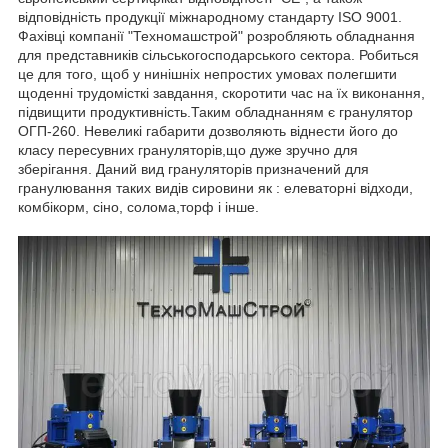
відповідність продукції міжнародному стандарту ISO 9001.
Фахівці компанії "Техномашстрой" розробляють обладнання
для представників сільськогосподарського сектора. Робиться
це для того, щоб у нинішніх непростих умовах полегшити
щоденні трудомісткі завдання, скоротити час на їх виконання,
підвищити продуктивність.Таким обладнанням є гранулятор
ОГП-260. Невеликі габарити дозволяють віднести його до
класу пересувних грануляторів,що дуже зручно для
зберігання. Даний вид грануляторів призначений для
гранулювання таких видів сировини як : елеваторні відходи,
комбікорм, сіно, солома,торф і інше.