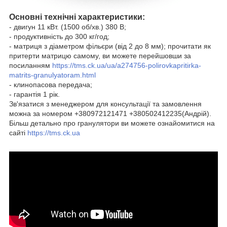
Основні технічні характеристики:
- двигун 11 кВт. (1500 об/хв.) 380 В;
- продуктивність до 300 кг/год;
- матриця з діаметром фільєри (від 2 до 8 мм);
прочитати як
притерти матрицю самому, ви можете перейшовши за
посиланням
https://tms.ck.ua/ua/a274756-polirovkapritirka-
matrits-granulyatoram.html
- клинопасова передача;
- гарантія 1 рік.
Зв'язатися з менеджером для консультації та замовлення
можна за номером +380972121471 +380502412235(Андрій).
Більш детально про гранулятори ви можете ознайомитися на
сайті
https://tms.ck.ua