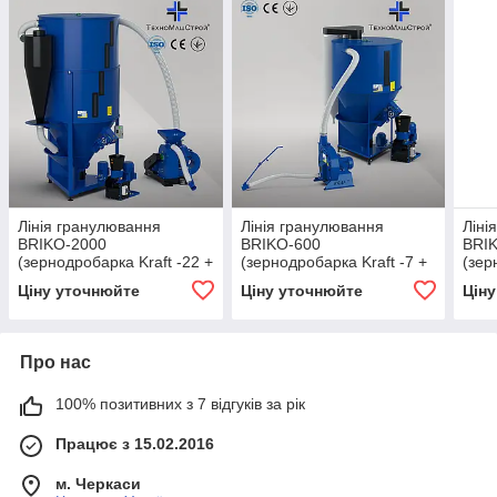
Лінія гранулювання
Лінія гранулювання
Ліні
BRIKO-2000
BRIKO-600
BRI
(зернодробарка Kraft -22 +
(зернодробарка Kraft -7 +
(зер
кормозмішувач КС-2000 +
кормозмішувач КС-600 +
корм
Ціну уточнюйте
Ціну уточнюйте
Цін
гранулятор ОГП - 260)
гранулятор ОГП - 260)
гран
Про нас
100% позитивних з 7 відгуків за рік
Працює з 15.02.2016
м. Черкаси