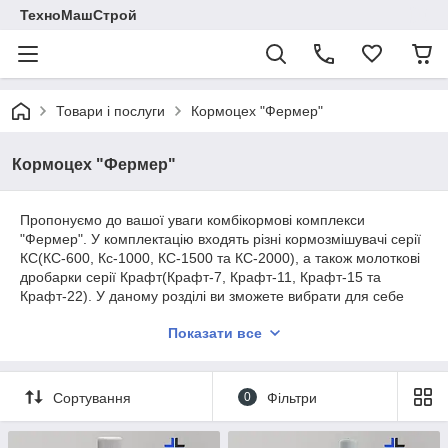
ТехноМашСтрой
Товари і послуги
Кормоцех "Фермер"
Кормоцех "Фермер"
Пропонуємо до вашої уваги комбікормові комплекси
"Фермер". У комплектацію входять різні кормозмішувачі серії
КС(КС-600, Кс-1000, КС-1500 та КС-2000), а також молоткові
дробарки серії Крафт(Крафт-7, Крафт-11, Крафт-15 та
Крафт-22). У даному розділі ви зможете вибрати для себе
найбільш підходящий комплект обладнання, виходячи з
Показати все
потужності, комплектації та цінового сегмента. Зв'язатися з
менеджером для консультації та оформлення замовлення ви
можете передзвонивши за номером +380972121471
+380502412235(Андрій).
Сортування
0
Фільтри