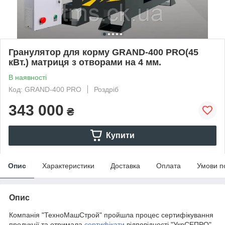
Гранулятор для корму GRAND-400 PRO(45
кВт.) матриця з отворами на 4 мм.
В наявності
Код: GRAND-400 PRO
Роздріб
343 000
₴
Купити
Опис
Характеристики
Доставка
Оплата
Умови п
Опис
Компанія "ТехноМашСтрой" пройшла процес сертифікування
продукції та отримала
сертифікати
відповідності "УкрСЕПРО",