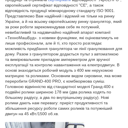
європейський сертифікат відповідності "СЕ", а також
відповідність продукції міжнародному стандарту ISO 9001.
Представляємо Вам надійний і відомий не тільки на ринку
України, а й на всьому європейському ринку гранулятор, який
за роки роботи зарекомендував себе як потужний,
невибагливий та надзвичайно надійний апарат компанії
«ТехноМашБуд». з новими функціями, які оцінюватимуть не
лише професіонали, але й ті, хто просто розглядає
можливість придбання гранулятора чи лінії гранулювання для
дому. Разом з гранулятором додається пульт з автоматикою
та вимірювальним приладом амперметром для зручної
експлуатації та контролю навантаження на електродвигун. В
основі знаходиться робочий модуль з 400 мм нерухомою
матрицею та роликами. Основним видом сировини, яка може
переробити GRAND-400 PRO, є комбікормова суміш.
Головною відмінністю від стандартної моделі Гранд-400 є
подвійні ролики шириною 178 мм (два ролика ходять по
більшому радіусу, а два по внутрішньому радіусу). Нові
ролики дають нам перевагу: приріст продуктивності та
збільшення ресурсу роботи самих роликів та потужніший
двигун на 45 кВт./1500 об.хв.