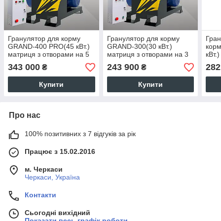
Гранулятор для корму
Гранулятор для корму
Гран
GRAND-400 PRO(45 кВт.)
GRAND-300(30 кВт.)
корм
матриця з отворами на 5
матриця з отворами на 3
кВт.)
мм.
мм.
343 000
243 900
282
₴
₴
Купити
Купити
Про нас
100% позитивних з 7 відгуків за рік
Працює з 15.02.2016
м. Черкаси
Черкаси, Україна
Контакти
Сьогодні вихідний
Показати весь графік роботи