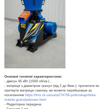
Основні технічні характеристики:
- двигун 45 кВт (1500 об/хв.) ;
- матриця з діаметром гранул (від 2 до 8мм.); прочитати як
притерти матрицю самому, ви можете перейшовши за
посиланням
https://tms.ck.ua/ua/a274756-polirovkapritirka-
matrits-granulyatoram.html
- Редукторна передача;
- Гарантія 1 рік.