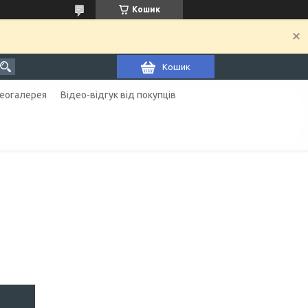
Кошик
Кошик
еогалерея
Відео-відгук від покупців