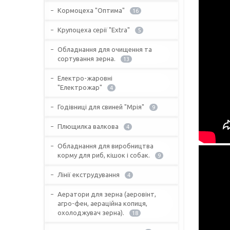
Кормоцеха "Оптима"
16
Крупоцеха серії "Extra"
5
Обладнання для очищення та
сортування зерна.
13
Електро-жаровні
"Електрожар"
4
Годівниці для свиней "Мрія"
9
Плющилка валкова
4
Обладнання для виробництва
корму для риб, кішок і собак.
9
Лінії екструдування
4
Аератори для зерна (аеровінт,
агро-фен, аераційна копиця,
охолоджувач зерна).
18