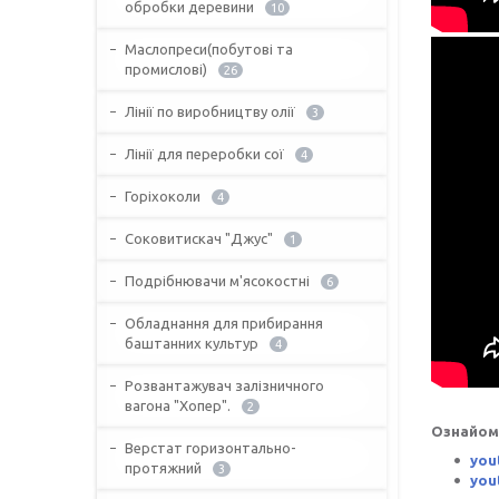
обробки деревини
10
Маслопреси(побутові та
промислові)
26
Лінії по виробництву олії
3
Лінії для переробки сої
4
Горіхоколи
4
Соковитискач "Джус"
1
Подрібнювачи м'ясокостні
6
Обладнання для прибирання
баштанних культур
4
Розвантажувач залізничного
вагона "Хопер".
2
Ознайом
Верстат горизонтально-
you
протяжний
3
you