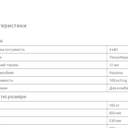
теристики
ні
на потужність
4 кВт
к
ТехноМаш
ний термін
12 міс
виробник
Україна
ивність
100 кг/год
ення
Для комбі
тні розміри
165 кг
650 мм
530 мм