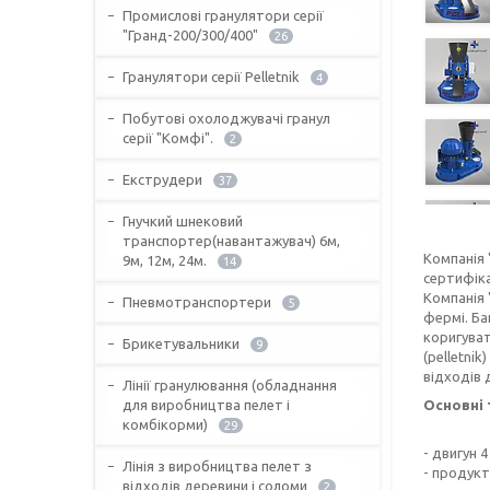
Промислові гранулятори серії
"Гранд-200/300/400"
26
Гранулятори серії Pelletnik
4
Побутові охолоджувачі гранул
серії "Комфі".
2
Екструдери
37
Гнучкий шнековий
транспортер(навантажувач) 6м,
Компанія
9м, 12м, 24м.
14
сертифіка
Компанія 
Пневмотранспортери
5
фермі. Ба
коригуват
Брикетувальники
9
(pelletni
відходів 
Лінії гранулювання (обладнання
для виробництва пелет і
Основні 
комбікорми)
29
- двигун 4
Лінія з виробництва пелет з
- продукт
відходів деревини і соломи
2