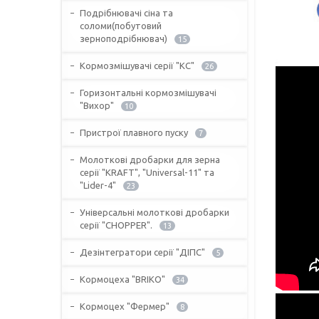
Подрібнювачі сіна та
соломи(побутовий
зерноподрібнювач)
15
Кормозмішувачі серії "КС"
26
Горизонтальні кормозмішувачі
"Вихор"
10
Пристрої плавного пуску
7
Молоткові дробарки для зерна
серії "KRAFT", "Universal-11" та
"Lider-4"
23
Універсальні молоткові дробарки
серії "CHOPPER".
13
Дезінтегратори серії "ДІПС"
5
Кормоцеха "BRIKO"
34
Кормоцех "Фермер"
8