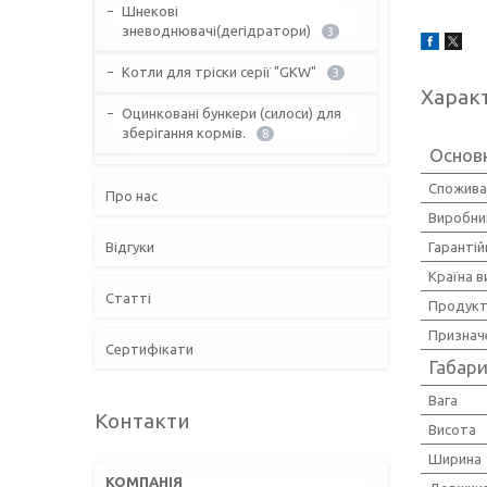
Шнекові
зневоднювачі(дегідратори)
3
Котли для тріски серії "GKW"
3
Харак
Оцинковані бункери (силоси) для
зберігання кормів.
8
Основ
Спожива
Про нас
Виробни
Відгуки
Гарантій
Країна 
Статті
Продукт
Признач
Сертифікати
Габари
Вага
Контакти
Висота
Ширина