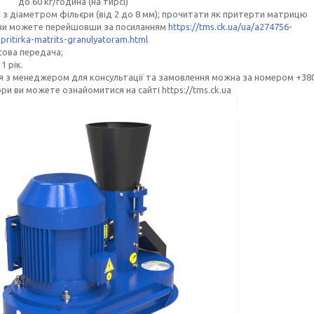
кг/година (на тирсі)
 з діаметром фільєри (від 2 до 8 мм); прочитати як притерти матрицю
ви можете перейшовши за посиланням
https://tms.ck.ua/ua/a274756-
pritirka-matrits-granulyatoram.html
сова передача;
1 рік.
я з менеджером для консультації та замовлення можна за номером +38
ри ви можете ознайомитися на сайті https://tms.ck.ua