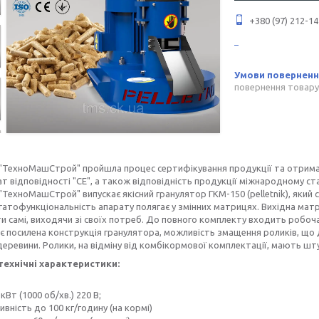
+380 (97) 212-14
повернення товару
 "ТехноМашСтрой" пройшла процес сертифікування продукції та отрим
т відповідності "СЕ", а також відповідність продукції міжнародному ст
"ТехноМашСтрой" випускає якісний гранулятор ГКМ-150 (pelletnik), який ст
гатофункціональність апарату полягає у змінних матрицях. Вихідна мат
и самі, виходячи зі своїх потреб. До повного комплекту входить робоч
k) є посилена конструкція гранулятора, можливість змащення роликів, що
деревини. Ролики, на відміну від комбікормової комплектації, мають ш
технічні характеристики:
 кВт (1000 об/хв.) 220 В;
ивність до 100 кг/годину (на кормі)