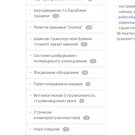
до 60 
- матриця
Аеродинамічні та барабанні
самому, 
сушарки
16
polirovka
- клинопа
Пелетні пальники "Domna"
10
- Гарантія 
Зв'язатис
Шнекові транспортери (Шнеки
гранулято
точного завантаження)
12
Системи калібрування і
попереднього охолодження
11
Фасувальне обладнання
18
Палетопакувальні машини
6
Витяжки пилові (стружкопилосос,
стружковідсмоктувач)
4
Стрічкові
конвеєри(транспортери)
13
Норії ковшові
15