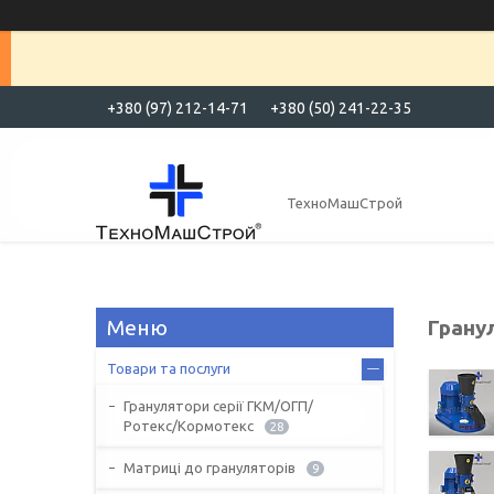
+380 (97) 212-14-71
+380 (50) 241-22-35
ТехноМашСтрой
Грану
Товари та послуги
Гранулятори серії ГКМ/ОГП/
Ротекс/Кормотекс
28
Матриці до грануляторів
9