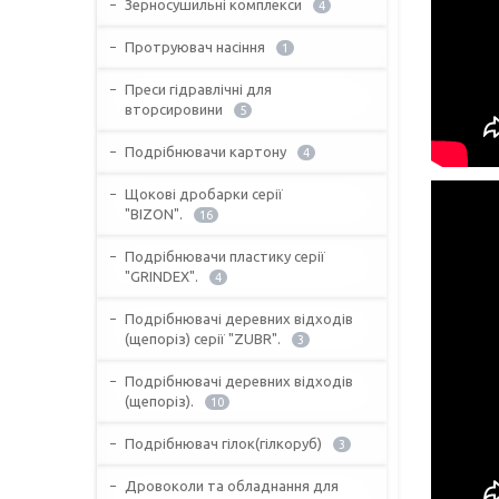
Зерносушильні комплекси
4
Протруювач насіння
1
Преси гідравлічні для
вторсировини
5
Подрібнювачи картону
4
Щокові дробарки серії
"BIZON".
16
Подрібнювачи пластику серії
"GRINDEX".
4
Подрібнювачі деревних відходів
(щепоріз) серії "ZUBR".
3
Подрібнювачі деревних відходів
(щепоріз).
10
Подрібнювач гілок(гілкоруб)
3
Дровоколи та обладнання для