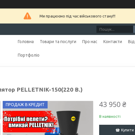
Ми працюємо під час військового стану!!!
Головна
Товари та послуги
Про нас
Контакти
Від
Портфоліо
лятор PELLETNIK-150(220 В.)
43 950 ₴
ПРОДАЖ В КРЕДИТ
В наявності
Купити