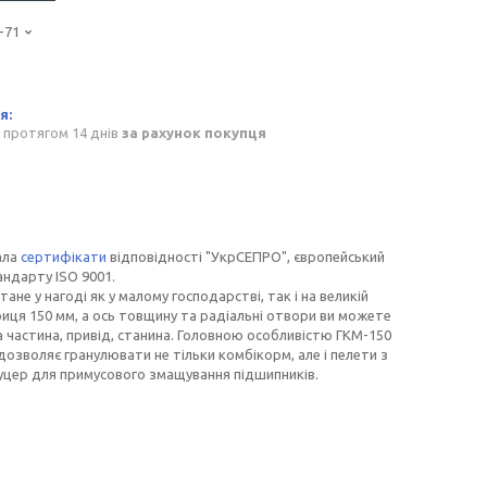
-71
 протягом 14 днів
за рахунок покупця
ала
сертифікати
відповідності "УкрСЕПРО", європейський
андарту ISO 9001.
ане у нагоді як у малому господарстві, так і на великій
риця 150 мм, а ось товщину та радіальні отвори ви можете
а частина, привід, станина. Головною особливістю ГКМ-150
 дозволяє гранулювати не тільки комбікорм, але і пелети з
туцер для примусового змащування підшипників.