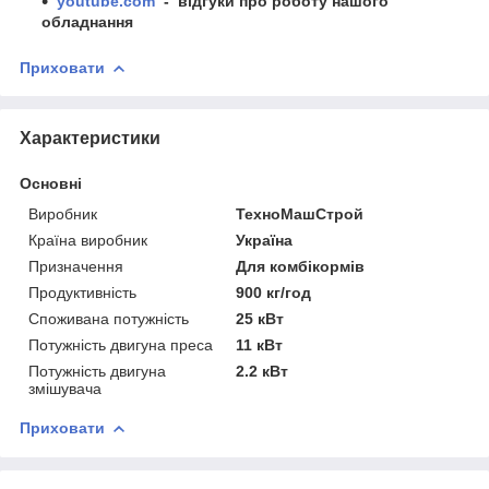
youtube.com
- відгуки про роботу нашого
обладнання
Приховати
Характеристики
Основні
Виробник
ТехноМашСтрой
Країна виробник
Україна
Призначення
Для комбікормів
Продуктивність
900 кг/год
Споживана потужність
25 кВт
Потужність двигуна преса
11 кВт
Потужність двигуна
2.2 кВт
змішувача
Приховати