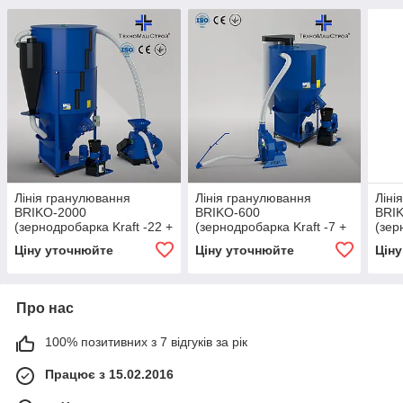
Лінія гранулювання
Лінія гранулювання
Ліні
BRIKO-2000
BRIKO-600
BRI
(зернодробарка Kraft -22 +
(зернодробарка Kraft -7 +
(зер
кормозмішувач КС-2000 +
кормозмішувач КС -600 +
Кра
Ціну уточнюйте
Ціну уточнюйте
Цін
гранулятор ОГП - 260)
гранулятор ОГП - 200)
КС-6
Korm
Про нас
100% позитивних з 7 відгуків за рік
Працює з 15.02.2016