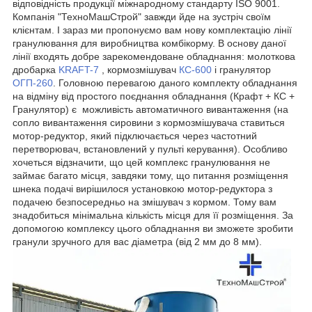
відповідність продукції міжнародному стандарту ISO 9001.
Компанія "ТехноМашСтрой" завжди йде на зустріч своїм
клієнтам. І зараз ми пропонуємо вам нову комплектацію лінії
гранулювання для виробництва комбікорму. В основу даної
лінії входять добре зарекомендоване обладнання: молоткова
дробарка
KRAFT-
7
, кормозмішувач
КС-600
і гранулятор
ОГП
-260
. Головною перевагою даного комплекту обладнання
на відміну від простого поєднання обладнання (Крафт + КС +
Гранулятор) є можливість автоматичного вивантаження (на
сопло вивантаження сировини з кормозмішувача ставиться
мотор-редуктор, який підключається через частотний
перетворювач, встановлений у пульті керування). Особливо
хочеться відзначити, що цей комплекс гранулювання не
займає багато місця, завдяки тому, що питання розміщення
шнека подачі вирішилося установкою мотор-редуктора з
подачею безпосередньо на змішувач з кормом. Тому вам
знадобиться мінімальна кількість місця для її розміщення. За
допомогою комплексу цього обладнання ви зможете зробити
гранули зручного для вас діаметра (від 2 мм до 8 мм).