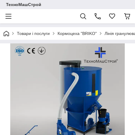
ТехноМашСтрой
Товари і послуги
Кормоцеха "BRIKO"
Лінія гранулюв