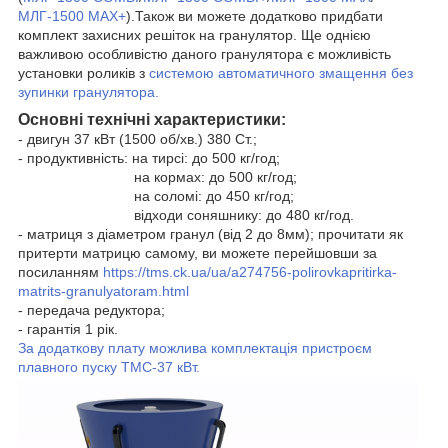
МЛГ-1500 MAX+
).Також ви можете додатково придбати
комплект захисних решіток на гранулятор.
Ще однією
важливою особливістю даного гранулятора є можливість
установки роликів з
системою автоматичного змащення без
зупинки гранулятора.
Основні технічні характеристики:
- двигун 37 кВт (1500 об/хв.) 380 Ст.;
- продуктивність: на тирсі: до 500 кг/год;
на кормах: до 500 кг/год;
на соломі: до 450 кг/год;
відходи соняшнику: до 480 кг/год.
- матриця з діаметром гранул (від 2 до 8мм);
прочитати як
притерти матрицю самому, ви можете перейшовши за
посиланням
https://tms.ck.ua/ua/a274756-polirovkapritirka-
matrits-granulyatoram.html
- передача редуктора;
- гарантія 1 рік.
За додаткову плату можлива комплектація пристроєм
плавного пуску ТМС-37 кВт.