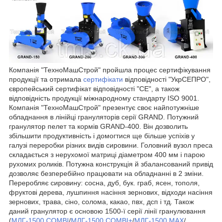
Компанія "ТехноМашСтрой" пройшла процес сертифікування
продукції та отримала
сертифікати
відповідності "УкрСЕПРО",
європейський сертифікат відповідності "СЕ", а також
відповідність продукції міжнародному стандарту ISO 9001.
Компанія "ТехноМашСтрой" презентує своє найпотужніше
обладнання в лінійці грануляторів серії GRAND. Потужний
гранулятор пелет та кормів GRAND-400. Він дозволить
збільшити продуктивність і домогтися ще більше успіхів у
галузі переробки різних видів сировини. Головний вузол преса
складається з нерухомої матриці діаметром 400 мм і парою
рухомих роликів.
Потужна конструкція й збалансований привід
дозволяє безперебійно працювати на обладнанні в 2 зміни.
Переробляє сировину: сосна, дуб, бук. граб, ясен, тополя,
фруктові дерева, лушпиння насіння зернових, відходи насіння
зернових, трава, сіно, солома, какао, пвх, дсп і тд. Також
даний гранулятор є основою 1500-ї серії лінії гранулювання
(
МЛГ-1500 COMBI
/
МЛГ-1500 COMBI+
/
МЛГ-1500 MAX
/