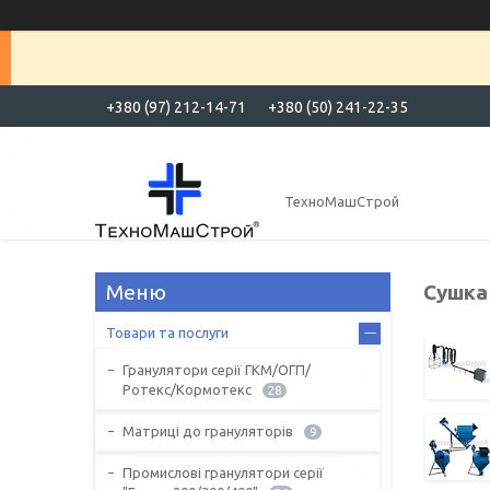
+380 (97) 212-14-71
+380 (50) 241-22-35
ТехноМашСтрой
Сушка
Товари та послуги
Гранулятори серії ГКМ/ОГП/
Ротекс/Кормотекс
28
Матриці до грануляторів
9
Промислові гранулятори серії