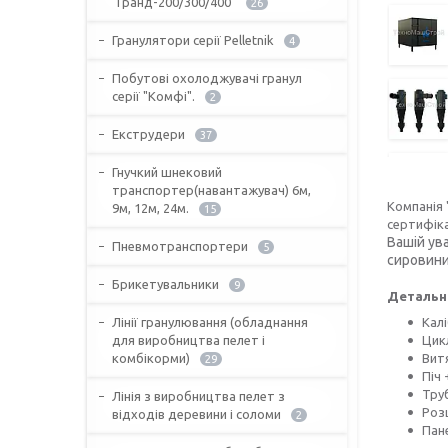
"Гранд-200/300/400"
26
Гранулятори серії Pelletnik
4
Побутові охолоджувачі гранул
серії "Комфі".
2
Екструдери
37
Гнучкий шнековий
транспортер(навантажувач) 6м,
Компанія
9м, 12м, 24м.
15
сертифіка
Вашій ув
Пневмотранспортери
5
сировини
Брикетувальники
9
Детальні
Лінії гранулювання (обладнання
Кал
для виробництва пелет і
Цик
комбікорми)
Витя
29
Піч 
Тру
Лінія з виробництва пелет з
Роз
відходів деревини і соломи
2
Пан