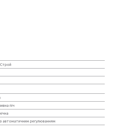
Строй
ч
ивна піч
ічна
з автоматичним регулюванням