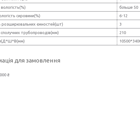
 вологість(%)
більше 50
ологість сировини(%)
6-12
ть розширювальних ємностей(шт)
3
 сполучних трубопроводів(мм)
210
и(Д*Ш*В(мм)
10500*340
ація для замовлення
000 ₴