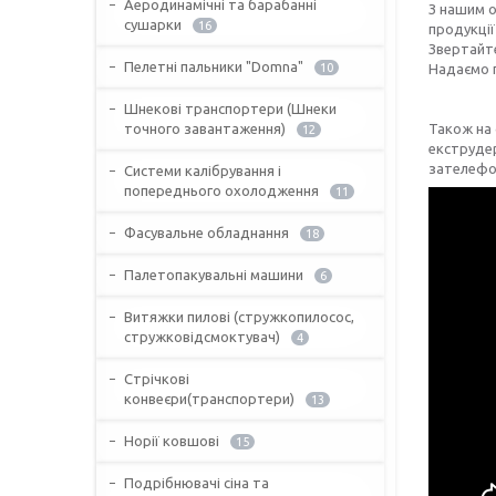
Аеродинамічні та барабанні
З нашим о
сушарки
16
продукції 
Звертайте
Пелетні пальники "Domna"
10
Надаємо г
Шнекові транспортери (Шнеки
точного завантаження)
Також на 
12
екструдер
зателефо
Системи калібрування і
попереднього охолодження
11
Фасувальне обладнання
18
Палетопакувальні машини
6
Витяжки пилові (стружкопилосос,
стружковідсмоктувач)
4
Стрічкові
конвеєри(транспортери)
13
Норії ковшові
15
Подрібнювачі сіна та