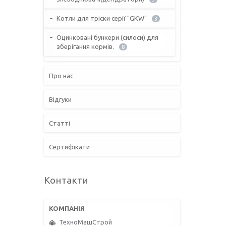
Котли для тріски серії "GKW"
3
Оцинковані бункери (силоси) для
зберігання кормів.
8
Про нас
Відгуки
Статті
Сертифікати
Контакти
ТехноМашСтрой