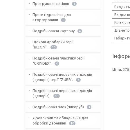
Протруювач насіння
1
Входить
Преси гідравлічні для
Вхідна в
вторсировини
5
Кількіс
Діаметр
Подрібнювачи картону
4
Габарит
Щокові дробарки серії
"BIZON".
16
Інформ
Подрібнювачи пластику серії
"GRINDEX".
4
Ціна:
376 
Подрібнювачі деревних відходів
(щепоріз) серії "ZUBR".
3
Подрібнювачі деревних відходів
(щепоріз).
10
Подрібнювач гілок(гілкоруб)
3
Дровоколи та обладнання для
обробки деревини
10