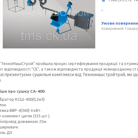
повернення товару
 "ТехноМашСтрой" пройшла процес сертифікування продукції та отрим
т відповідності "СЕ", а також відповідність продукції міжнародному ст
азі презентуємо сушильні комплекси від Техномашстройтрой, які ід
.
ше про сушку СА-400:
ібратор КСШ-400(0,2м3)
лон
жка ВВР-4(360) 4 кВт.
+ комплект цегли (325 шт.)
бопровід довжиною 25м.
ширювачі.
ель ДУ.