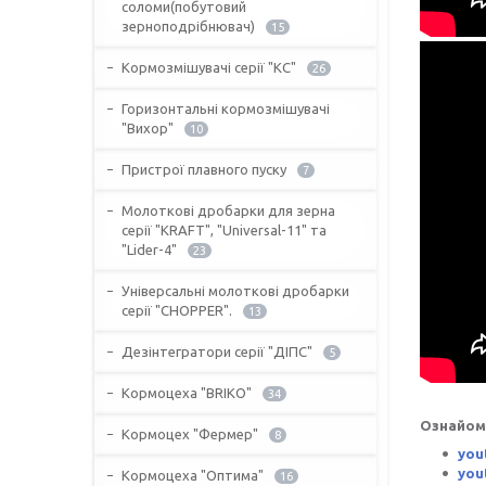
соломи(побутовий
зерноподрібнювач)
15
Кормозмішувачі серії "КС"
26
Горизонтальні кормозмішувачі
"Вихор"
10
Пристрої плавного пуску
7
Молоткові дробарки для зерна
серії "KRAFT", "Universal-11" та
"Lider-4"
23
Універсальні молоткові дробарки
серії "CHOPPER".
13
Дезінтегратори серії "ДІПС"
5
Кормоцеха "BRIKO"
34
Ознайом
Кормоцех "Фермер"
8
you
you
Кормоцеха "Оптима"
16