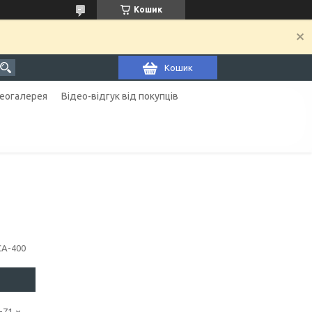
Кошик
Кошик
еогалерея
Відео-відгук від покупців
СА-400
-71