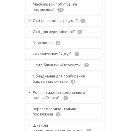
Маслопреси(побутові та
промислові)
26
Лінії по виробництву олії
3
Лінії для переробки сої
4
Горіхоколи
4
Соковитискач "Джус"
1
Подрібнювачи м'ясокостні
6
Обладнання для прибирання
баштанних культур
4
Розвантажувач залізничного
вагона "Хопер".
2
Верстат горизонтально-
протяжний
3
Шнекові
зневоднювачі(дегідратори)
3