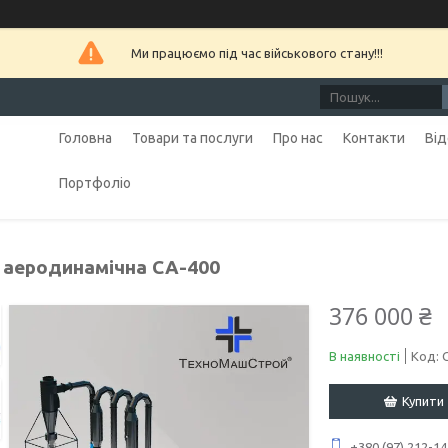
Ми працюємо під час військового стану!!!
Головна
Товари та послуги
Про нас
Контакти
Від
Портфоліо
 аеродинамічна СА-400
376 000 ₴
В наявності
Код:
Купити
+380 (97) 212-14