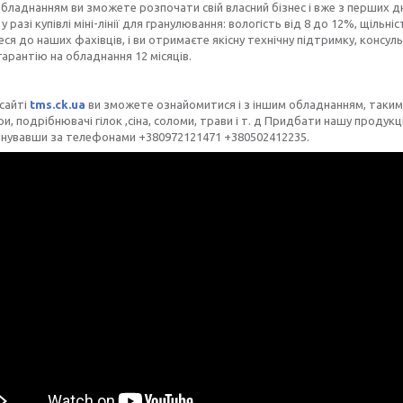
бладнанням ви зможете розпочати свій власний бізнес і вже з перших 
у разі купівлі міні-лінії для гранулювання: вологість від 8 до 12%, щільніс
ся до наших фахівців, і ви отримаєте якісну технічну підтримку, консу
арантію на обладнання 12 місяців.
сайті
tms.ck.ua
ви зможете ознайомитися і з іншим обладнанням, таким я
и, подрібнювачі гілок ,сіна, соломи, трави і т. д Придбати нашу прод
нувавши за телефонами +380972121471 +380502412235.