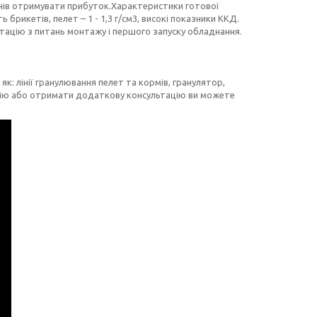
днів отримувати прибуток.Характеристики готової
ть брикетів, пелет – 1 - 1,3 г/см3, високі показники ККД.
льтацію з питань монтажу і першого запуску обладнання.
к: лінії гранулювання пелет та кормів, гранулятор,
укцію або отримати додаткову консультацію ви можете