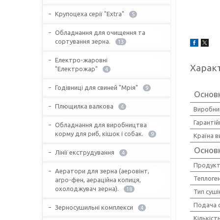
Крупоцеха серії "Extra"
5
Обладнання для очищення та
сортування зерна.
13
Електро-жаровні
Харак
"Електрожар"
4
Годівниці для свиней "Мрія"
9
Основн
Плющилка валкова
4
Виробни
Гарантій
Обладнання для виробництва
корму для риб, кішок і собак.
9
Країна 
Основ
Лінії екструдування
4
Продукт
Аератори для зерна (аеровінт,
Теплоге
агро-фен, аераційна копиця,
охолоджувач зерна).
18
Тип суші
Подача 
Зерносушильні комплекси
4
Кількіст