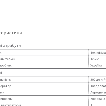
теристики
і атрибути
к
ТехноМаш
ний термін
12 міс
виробник
Україна
ні
ивність
300 до кг/
нератор
Твердопал
ння
Аеродинам
сировини
Дозована 
ь вентиляторів
1