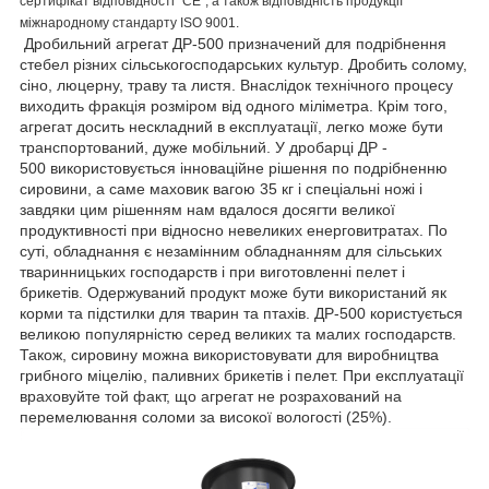
сертифікат відповідності "СЕ", а також відповідність продукції
міжнародному стандарту ISO 9001.
Дробильний агрегат ДР-500 призначений для подрібнення
стебел різних сільськогосподарських культур. Дробить солому,
сіно, люцерну, траву та листя. Внаслідок технічного процесу
виходить фракція розміром від одного міліметра. Крім того,
агрегат досить нескладний в експлуатації, легко може бути
транспортований, дуже мобільний. У дробарці ДР -
500 використовується інноваційне рішення по подрібненню
сировини, а саме маховик вагою 35 кг і спеціальні ножі і
завдяки цим рішенням нам вдалося досягти великої
продуктивності при відносно невеликих енерговитратах. По
суті, обладнання є незамінним обладнанням для сільських
тваринницьких господарств і при виготовленні пелет і
брикетів. Одержуваний продукт може бути використаний як
корми та підстилки для тварин та птахів. ДР-500 користується
великою популярністю серед великих та малих господарств.
Також, сировину можна використовувати для виробництва
грибного міцелію, паливних брикетів і пелет. При експлуатації
враховуйте той факт, що агрегат не розрахований на
перемелювання соломи за високої вологості (25%).