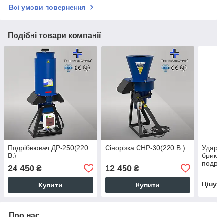
Всі умови повернення
Подібні товари компанії
Подрібнювач ДР-250(220
Сінорізка СНР-30(220 В.)
Удар
В.)
брик
подр
24 450
12 450
₴
₴
Цін
Купити
Купити
Про нас