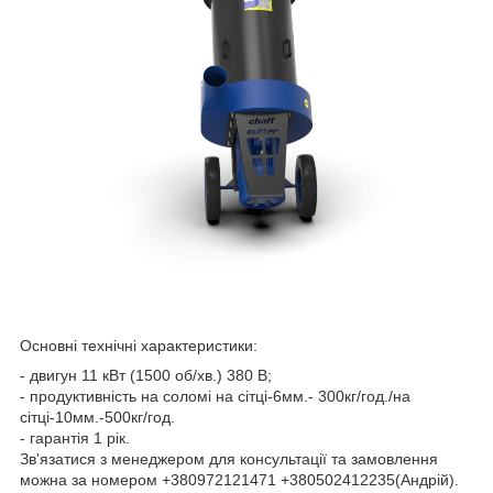
Основні технічні характеристики:
- двигун 11 кВт (1500 об/хв.) 380 В;
- продуктивність на соломі на сітці-6мм.- 300кг/год./на
сітці-10мм.-500кг/год.
- гарантія 1 рік.
Зв'язатися з менеджером для консультації та замовлення
можна за номером +380972121471 +380502412235(Андрій).