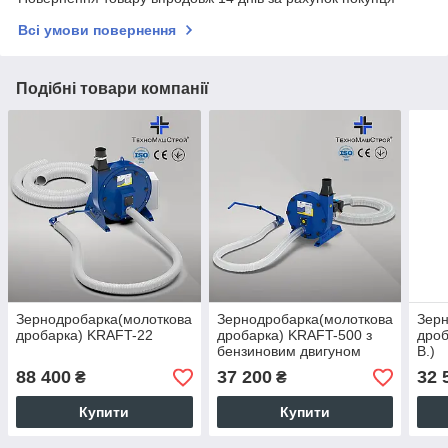
Всі умови повернення
Подібні товари компанії
Зернодробарка(молоткова
Зернодробарка(молоткова
Зерн
дробарка) KRAFT-22
дробарка) KRAFT-500 з
дроб
бензиновим двигуном
В.)
88 400
37 200
32 
₴
₴
Купити
Купити