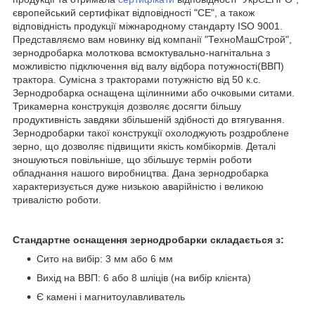
європейський сертифікат відповідності "СЕ", а також
відповідність продукції міжнародному стандарту ISO 9001.
Представляємо вам новинку від компанії "ТехноМашСтрой",
зернодробарка молоткова всмоктувально-нагнітальна з
можливістю підключення від валу відбора потужності(ВВП)
трактора. Сумісна з тракторами потужністю від 50 к.с.
Зернодробарка оснащена щілинними або очковыми ситами.
Трикамерна конструкція дозволяє досягти більшу
продуктивність завдяки збільшеній здібності до втягування.
Зернодробарки такої конструкції охолоджують роздроблене
зерно, що дозволяє підвищити якість комбікормів. Деталі
зношуються повільніше, що збільшує термін роботи
обладнання нашого виробництва. Дана зернодробарка
характеризується дуже низькою аварійністю і великою
тривалістю роботи.
Стандартне оснащення зернодробарки складається з:
Сито на вибір: 3 мм або 6 мм
Вихід на ВВП: 6 або 8 шліців (на вибір клієнта)
Є камені і магнитоулавливатель