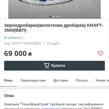
Зернодробарка(молоткова дробарка) KRAFT-
3500(ВВП)
В наявності
Код: KRAFT-3500(ВВП)
Роздріб
69 000
₴
Купити
Опис
Характеристики
Доставка
Оплата
Умови п
Опис
Компанія "ТехноМашСтрой" пройшла процес сертифікування
продукції та отримала
сертифікати
відповідності "УкрСЕПРО",