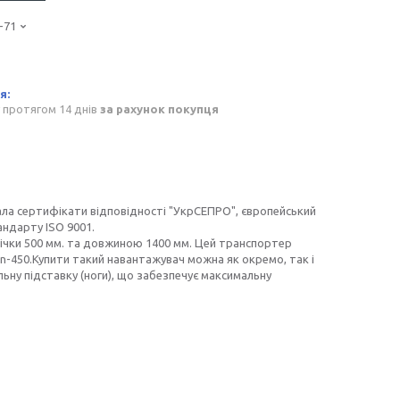
-71
 протягом 14 днів
за рахунок покупця
ла сертифікати відповідності "УкрСЕПРО", європейський
андарту ISO 9001.
чки 500 мм. та довжиною 1400 мм. Цей транспортер
n-450.Купити такий навантажувач можна як окремо, так і
ну підставку (ноги), що забезпечує максимальну