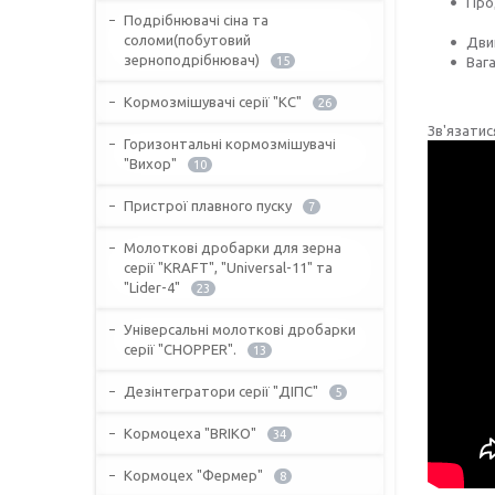
Прод
Подрібнювачі сіна та
(фра
соломи(побутовий
Двиг
зерноподрібнювач)
15
Вага
Кормозмішувачі серії "КС"
26
Зв'язати
Горизонтальні кормозмішувачі
"Вихор"
10
Пристрої плавного пуску
7
Молоткові дробарки для зерна
серії "KRAFT", "Universal-11" та
"Lider-4"
23
Універсальні молоткові дробарки
серії "CHOPPER".
13
Дезінтегратори серії "ДІПС"
5
Кормоцеха "BRIKO"
34
Кормоцех "Фермер"
8