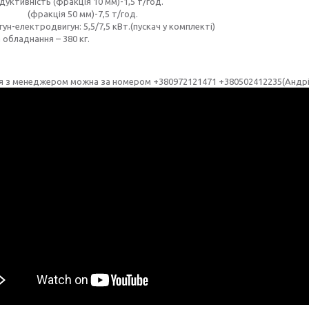
уктивність (фракція 10 мм)-1,5 т/год.
кція 50 мм)-7,5 т/год.
ун-електродвигун: 5,5/7,5 кВт.(пускач у комплекті)
 обладнання – 380 кг.
ся з менеджером можна за номером +380972121471 +380502412235(Андрі