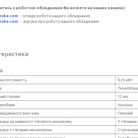
итись з роботою обладнання Ви можете на наших каналах:
tube.com
- огляди роботи нашого обладнання
tube.com
- відгуки про роботу нашого обладнання
теристики
ні
на потужність
0.25 кВт
к
ТехноМаш
ний термін
12 міс
виробник
Україна
еміщуваного вантажу
Сипучий
еєра за наявності тягового механізму
З тяговим
еєра з тяговим механізмом
Стрічкови
веєра за грузонесущим механізмом
Скребков