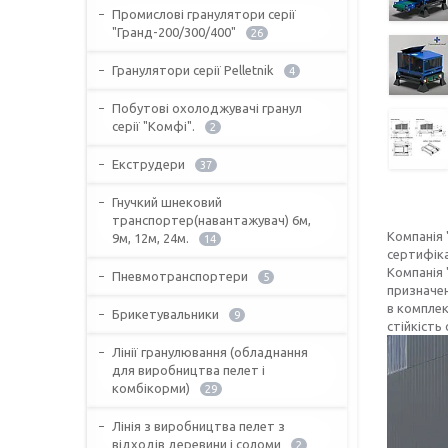
Промислові гранулятори серії
"Гранд-200/300/400"
26
Гранулятори серії Pelletnik
4
Побутові охолоджувачі гранул
серії "Комфі".
2
Екструдери
37
Гнучкий шнековий
транспортер(навантажувач) 6м,
Компанія
9м, 12м, 24м.
14
сертифіка
Компанія
Пневмотранспортери
5
призначен
в комплек
Брикетувальники
9
стійкість
Лінії гранулювання (обладнання
для виробництва пелет і
комбікорми)
29
Лінія з виробництва пелет з
відходів деревини і соломи
2