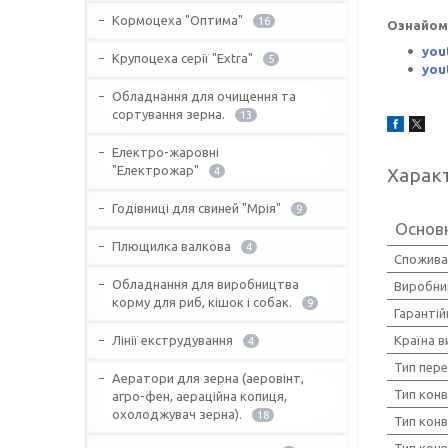
Кормоцеха "Оптима"
16
Ознайом
you
Крупоцеха серії "Extra"
5
you
Обладнання для очищення та
сортування зерна.
13
Електро-жаровні
"Електрожар"
Харак
4
Годівниці для свиней "Мрія"
9
Основ
Плющилка валкова
4
Спожива
Обладнання для виробництва
Виробни
корму для риб, кішок і собак.
9
Гарантій
Лінії екструдування
Країна 
4
Тип пер
Аератори для зерна (аеровінт,
Тип конв
агро-фен, аераційна копиця,
охолоджувач зерна).
18
Тип конв
Тип кон