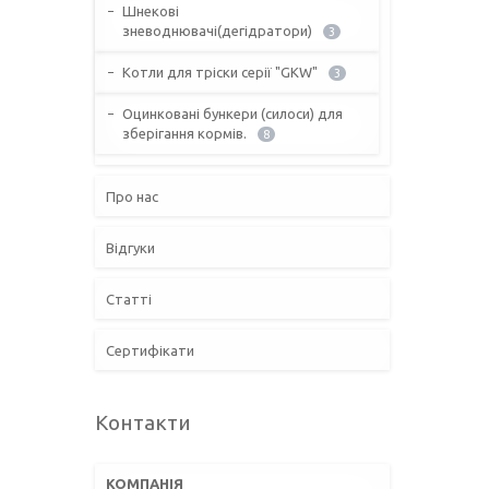
Шнекові
зневоднювачі(дегідратори)
3
Котли для тріски серії "GKW"
3
Оцинковані бункери (силоси) для
зберігання кормів.
8
Про нас
Відгуки
Статті
Сертифікати
Контакти