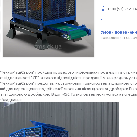
+380 (97) 212-14
повернення товару
 "ТехноМашСтрой" пройшла процес сертифікування продукції та отрима
т відповідності "СЕ", а також відповідність продукції міжнародному ст
 "ТехноМашСтрой" представляє стрічковий транспортер з шириною стрі
ий для переміщення подрібненої сировини після щокової дробарки Bizo
ті зі щоковою дробаркою Bizon-450.Транспортер монтується на спеціаль
 обладнання.