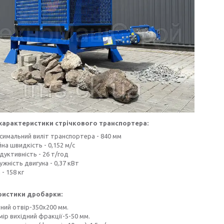
 характеристики стрічкового транспортера:
симальний виліт транспортера - 840 мм
йна швидкість - 0,152 м/с
дуктивність - 26 т/год
жність двигуна - 0,37 кВт
 - 158 кг
ристики дробарки:
дний отвір-350х200 мм.
ір вихідний фракції-5-50 мм.