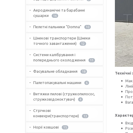
Аеродинамічні та барабанні
сушарки
16
Пелетні пальники "Domna"
10
Шнекові транспортери (Шнеки
точного завантаження)
12
Системи калібрування і
попереднього охолодження
11
Фасувальне обладнання
18
Технічні
Мак
Палетопакувальні машини
6
Ліні
Про
Витяжки пилові (стружкопилосос,
Поту
стружковідсмоктувач)
4
Вага
Стрічкові
Характе
конвеєри(транспортери)
13
Вхі
Норії ковшові
15
Розм