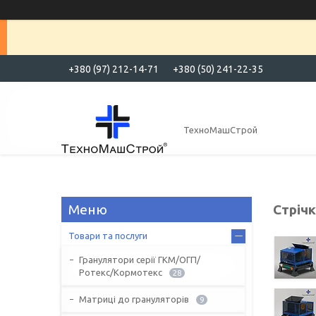
+380 (97) 212-14-71
+380 (50) 241-22-35
ТехноМашСтрой
Стріч
Товари та послуги
Гранулятори серії ГКМ/ОГП/
Ротекс/Кормотекс
28
Матриці до грануляторів
9