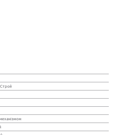
Строй
 механізмом
й
ий