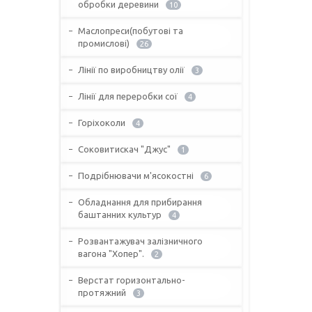
обробки деревини
10
Маслопреси(побутові та
промислові)
26
Лінії по виробництву олії
3
Лінії для переробки сої
4
Горіхоколи
4
Соковитискач "Джус"
1
Подрібнювачи м'ясокостні
6
Обладнання для прибирання
баштанних культур
4
Розвантажувач залізничного
вагона "Хопер".
2
Верстат горизонтально-
протяжний
3