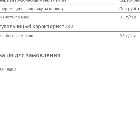
 переміщення вантажу на конвеєрі
По трубі з
вність по масі
0.5 т/год
тувальницькі характеристики
ивність за масою
0.5 т/год
ація для замовлення
284 960 ₴