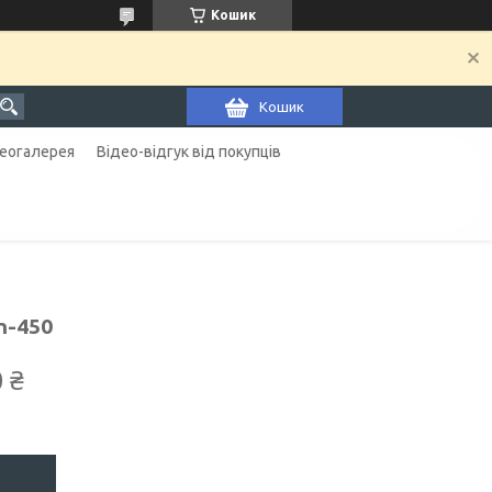
Кошик
Кошик
еогалерея
Відео-відгук від покупців
n-450
 ₴