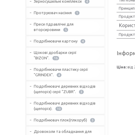
Зерносушильні комплекси
4
Принцип
Протруювач насіння
1
Продукти
Преси гідравлічні для
Корис
вторсировини
5
Продукт
Подрібнювачи картону
4
Інформ
Щокові дробарки серії
"BIZON".
16
Ціна:
від 
Подрібнювачи пластику серії
"GRINDEX".
4
Подрібнювачі деревних відходів
(щепоріз) серії "ZUBR".
3
Подрібнювачі деревних відходів
(щепоріз).
10
Подрібнювач гілок(гілкоруб)
3
Дровоколи та обладнання для