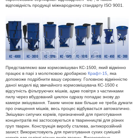
відповідність продукції міжнародному стандарту ISO 9001.
Представляємо вам кормозмішувач КС-1500, який відмінно
працює в парі з молотковою дробаркою
Крафт-15
, яка
допоможе подрібнити вашу сировину. Головною відмінністю
даної моделі від звичайного кормозмішувача КС-1500 є
відсутність фільтруючих мішків, адже повітря з частинками
пилу через вбудований циклон одразу попадає знову до
камери змішування. Таким чином вам більше не треба думати
про очищення мішків, весь процес відбувається автоматично.
Змішувач сипучих кормів, призначений для приготування
концентратів які застосовуються в тваринництві для різних
груп тварин. Конструкція виробу сталева, антикорозійний
захист. Використовують для приготування сухих сумішей
кормів для годівлі різних видів тварин. Високоякісне