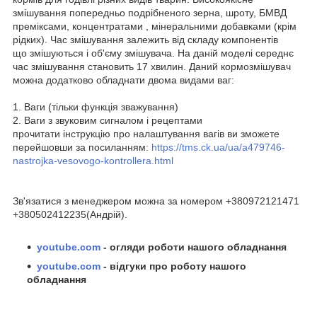
змішування попередньо подрібненого зерна, шроту, БМВД
преміксами, концентратами , мінеральними добавками (крім
рідких). Час змішування залежить від складу компонентів
що змішуються і об'єму змішувача. На даній моделі середнє
час змішування становить 17 хвилин. Даний кормозмішувач
можна додатково обладнати двома видами ваг:
1. Ваги (тільки функція зважування)
2. Ваги з звуковим сигналом і рецептами
прочитати інструкцію про налаштування вагів ви зможете
перейшовши за посиланням:
https://tms.ck.ua/ua/a479746-
nastrojka-vesovogo-kontrollera.html
Зв'язатися з менеджером можна за номером +380972121471
+380502412235(Андрій).
youtube.com
- огляди роботи нашого обладнання
youtube.com
- відгуки про роботу нашого
обладнання