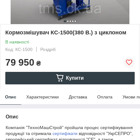
Кормозмішувач КС-1500(380 В.) з циклоном
В наявності
Код: КС-1500
Роздріб
79 950
₴
Купити
Опис
Характеристики
Доставка
Оплата
Умови п
Опис
Компанія "ТехноМашСтрой" пройшла процес сертифікування
продукції та отримала
сертифікати
відповідності "УкрСЕПРО",
європейський сертифікат відповідності "СЕ", а також