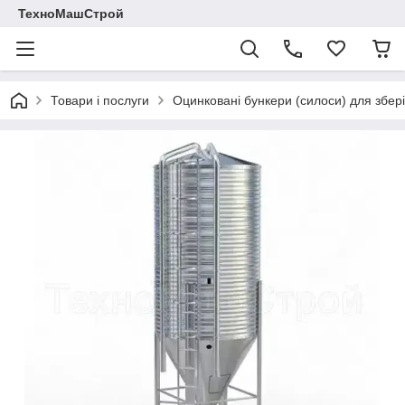
ТехноМашСтрой
Товари і послуги
Оцинковані бункери (силоси) для збері