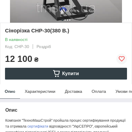
Сінорізка СНР-30(380 В.)
В наявності
Код: CНР-30
Роздріб
12 100
₴
Купити
Опис
Характеристики
Доставка
Оплата
Умови п
Опис
Компанія "ТехноМашСтрой" пройшла процес сертифікування продукції
та отримала
сертифікати
відповідності "УкрСЕПРО", європейський