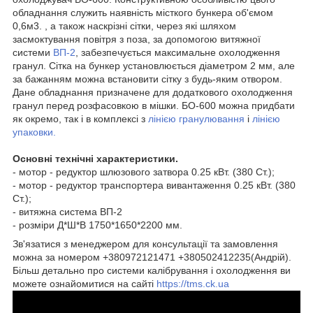
обладнання служить наявність місткого бункера об'ємом
0,6м3. , а також наскрізні сітки, через які шляхом
засмоктування повітря з поза, за допомогою витяжної
системи
ВП-2
, забезпечується максимальне охолодження
гранул. Сітка на бункер установлюється діаметром 2 мм, але
за бажанням можна встановити сітку з будь-яким отвором.
Дане обладнання призначене для додаткового охолодження
гранул перед розфасовкою в мішки. БО-600 можна придбати
як окремо, так і в комплексі з
лінією гранулювання
і
лінією
упаковки.
Основні технічні характеристики.
- мотор - редуктор шлюзового затвора 0.25 кВт. (380 Ст.);
- мотор - редуктор транспортера вивантаження 0.25 кВт. (380
Ст.);
- витяжна система ВП-2
- розміри Д*Ш*В 1750*1650*2200 мм.
Зв'язатися з менеджером для консультації та замовлення
можна за номером +380972121471 +380502412235(Андрій).
Більш детально про системи калібрування і охолодження ви
можете ознайомитися на сайті
https://tms.ck.ua