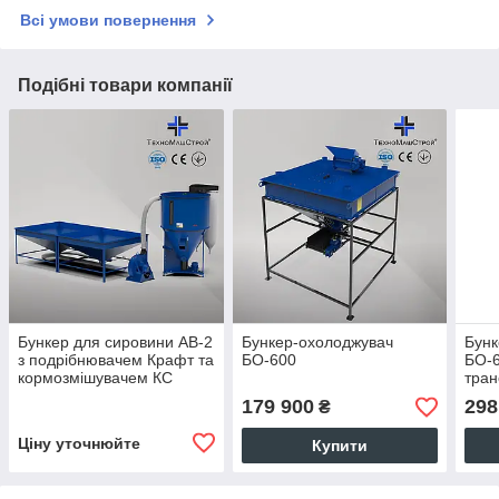
Всі умови повернення
Подібні товари компанії
Бункер для сировини АВ-2
Бункер-охолоджувач
Бунк
з подрібнювачем Крафт та
БО-600
БО-6
кормозмішувачем КС
тран
зап
179 900
298
₴
Ціну уточнюйте
Купити