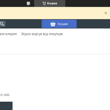
Кошик
Кошик
еогалерея
Відео-відгук від покупців
БО-600