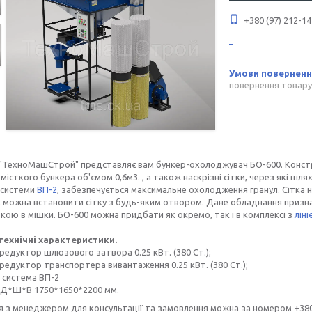
+380 (97) 212-14
повернення товару
 "ТехноМашСтрой" представляє вам бункер-охолоджувач БО-600. Конст
 місткого бункера об'ємом 0,6м3. , а також наскрізні сітки, через які ш
 системи
ВП-2
, забезпечується максимальне охолодження гранул. Сітка 
 можна встановити сітку з будь-яким отвором. Дане обладнання призн
ою в мішки. БО-600 можна придбати як окремо, так і в комплексі з
лін
технічні характеристики.
 редуктор шлюзового затвора 0.25 кВт. (380 Ст.);
 редуктор транспортера вивантаження 0.25 кВт. (380 Ст.);
 система ВП-2
и Д*Ш*В 1750*1650*2200 мм.
я з менеджером для консультації та замовлення можна за номером +38