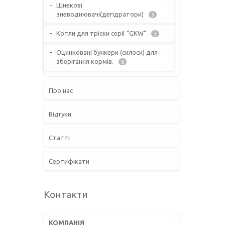
Шнекові
зневоднювачі(дегідратори)
3
Котли для тріски серії "GKW"
3
Оцинковані бункери (силоси) для
зберігання кормів.
8
Про нас
Відгуки
Статті
Сертифікати
Контакти