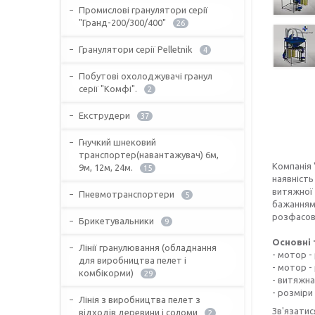
Промислові гранулятори серії
"Гранд-200/300/400"
26
Гранулятори серії Pelletnik
4
Побутові охолоджувачі гранул
серії "Комфі".
2
Екструдери
37
Гнучкий шнековий
транспортер(навантажувач) 6м,
Компанія
9м, 12м, 24м.
15
наявність
витяжної
Пневмотранспортери
5
бажанням
розфасовк
Брикетувальники
9
Основні 
Лінії гранулювання (обладнання
- мотор -
для виробництва пелет і
- мотор -
комбікорми)
29
- витяжна
- розмір
Лінія з виробництва пелет з
Зв'язатис
відходів деревини і соломи
2