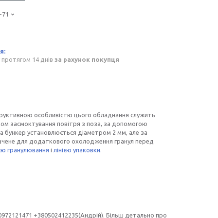
-71
 протягом 14 днів
за рахунок покупця
руктивною особливістю цього обладнання служить
ляхом засмоктування повітря з поза, за допомогою
на бункер установлюється діаметром 2 мм, але за
ачене для додаткового охолодження гранул перед
ією гранулювання
і
лінією упаковки.
0972121471 +380502412235(Андрій). Більш детально про