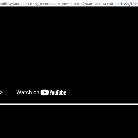
алібрування і охолодження ви можете ознайомитися на сайті
https://tms