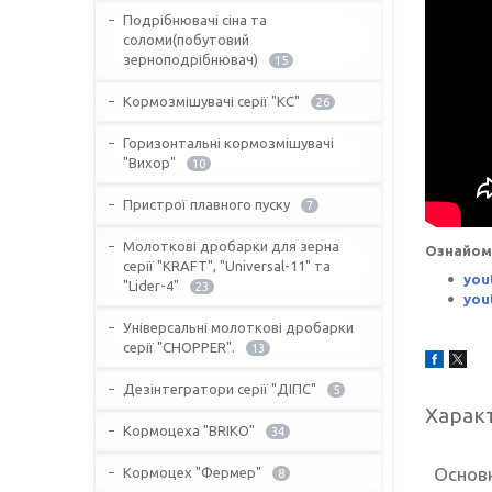
Подрібнювачі сіна та
соломи(побутовий
зерноподрібнювач)
15
Кормозмішувачі серії "КС"
26
Горизонтальні кормозмішувачі
"Вихор"
10
Пристрої плавного пуску
7
Молоткові дробарки для зерна
Ознайом
серії "KRAFT", "Universal-11" та
you
"Lider-4"
23
you
Універсальні молоткові дробарки
серії "CHOPPER".
13
Дезінтегратори серії "ДІПС"
5
Харак
Кормоцеха "BRIKO"
34
Основ
Кормоцех "Фермер"
8