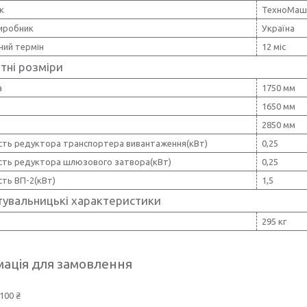
к
ТехноМаш
виробник
Україна
ний термін
12 міс
тні розміри
а
1750 мм
1650 мм
2850 мм
сть редуктора транспортера вивантаження(кВт)
0,25
сть редуктора шлюзового затвора(кВт)
0,25
ть ВП-2(кВт)
1,5
тувальницькі характеристики
295 кг
ація для замовлення
100 ₴