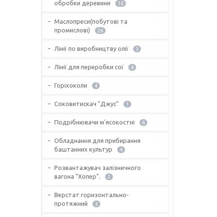
обробки деревини
10
Маслопреси(побутові та
промислові)
26
Лінії по виробництву олії
3
Лінії для переробки сої
4
Горіхоколи
4
Соковитискач "Джус"
1
Подрібнювачи м'ясокостні
6
Обладнання для прибирання
баштанних культур
4
Розвантажувач залізничного
вагона "Хопер".
2
Верстат горизонтально-
протяжний
3