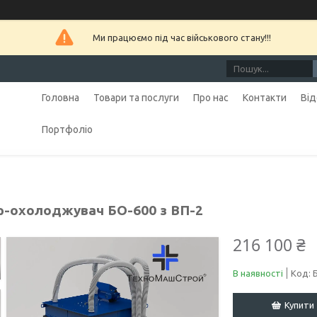
Ми працюємо під час військового стану!!!
Головна
Товари та послуги
Про нас
Контакти
Від
Портфоліо
р-охолоджувач БО-600 з ВП-2
216 100 ₴
В наявності
Код:
Купити