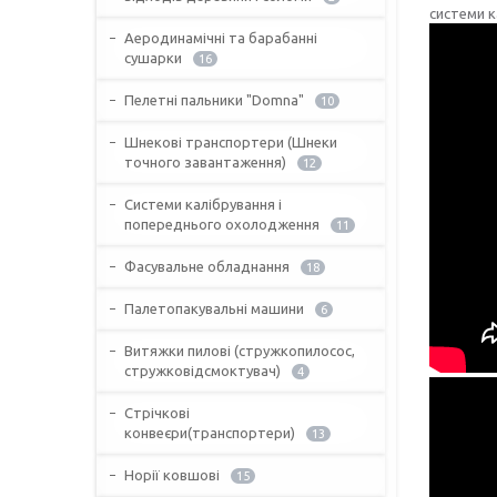
системи к
Аеродинамічні та барабанні
сушарки
16
Пелетні пальники "Domna"
10
Шнекові транспортери (Шнеки
точного завантаження)
12
Системи калібрування і
попереднього охолодження
11
Фасувальне обладнання
18
Палетопакувальні машини
6
Витяжки пилові (стружкопилосос,
стружковідсмоктувач)
4
Стрічкові
конвеєри(транспортери)
13
Норії ковшові
15