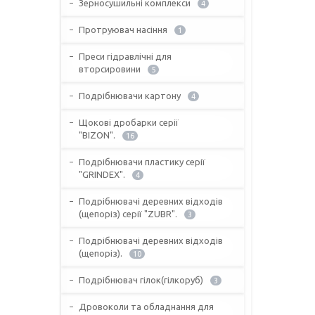
Зерносушильні комплекси
4
Протруювач насіння
1
Преси гідравлічні для
вторсировини
5
Подрібнювачи картону
4
Щокові дробарки серії
"BIZON".
16
Подрібнювачи пластику серії
"GRINDEX".
4
Подрібнювачі деревних відходів
(щепоріз) серії "ZUBR".
3
Подрібнювачі деревних відходів
(щепоріз).
10
Подрібнювач гілок(гілкоруб)
3
Дровоколи та обладнання для