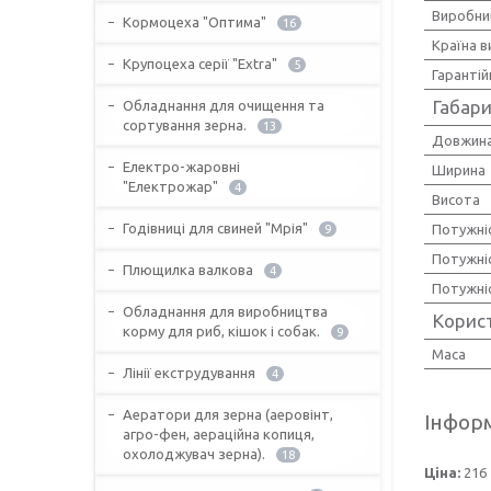
Виробни
Кормоцеха "Оптима"
16
Країна 
Крупоцеха серії "Extra"
5
Гарантій
Габари
Обладнання для очищення та
сортування зерна.
13
Довжин
Електро-жаровні
Ширина
"Електрожар"
4
Висота
Годівниці для свиней "Мрія"
Потужні
9
Потужні
Плющилка валкова
4
Потужніс
Обладнання для виробництва
Корис
корму для риб, кішок і собак.
9
Маса
Лінії екструдування
4
Аератори для зерна (аеровінт,
Інформ
агро-фен, аераційна копиця,
охолоджувач зерна).
18
Ціна:
216 