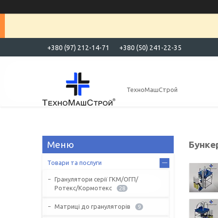
+380 (97) 212-14-71
+380 (50) 241-22-35
ТехноМашСтрой
Бунке
Товари та послуги
Гранулятори серії ГКМ/ОГП/
Ротекс/Кормотекс
28
Матриці до грануляторів
9