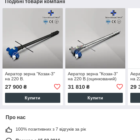
Подібні товари компанії
Аератор зерна "Козак-3"
Аератор зерна "Козак-3"
Аера
на 220 В.
на 220 В.(оцинкований)
на 2
27 900
31 810
29 
₴
₴
Купити
Купити
Про нас
100% позитивних з 7 відгуків за рік