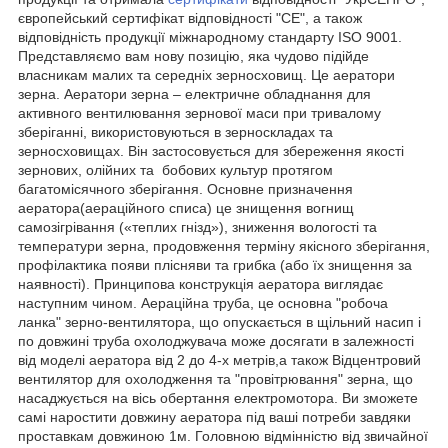
європейський сертифікат відповідності "СЕ", а також
відповідність продукції міжнародному стандарту ISO 9001.
Представляємо вам нову позицію, яка чудово підійде
власникам малих та середніх зерносховищ. Це аератори
зерна. Аератори зерна – електричне обладнання для
активного вентилювання зернової маси при тривалому
зберіганні, використовуються в зерноскладах та
зерносховищах. Він застосовується для збереження якості
зернових, олійних та бобових культур протягом
багатомісячного зберігання. Основне призначення
аератора(аераційного списа) це знищення вогнищ
самозігрівання («теплих гнізд»), зниження вологості та
температури зерна, продовження терміну якісного зберігання,
профілактика появи плісняви та грибка (або їх знищення за
наявності). Принципова конструкція аератора виглядає
наступним чином. Аераційна труба, це основна "робоча
ланка" зерно-вентилятора, що опускається в щільний насип і
по довжині труба охолоджувача може досягати в залежності
від моделі аератора від 2 до 4-х метрів,а також Відцентровий
вентилятор для охолодження та "провітрювання" зерна, що
насаджується на вісь обертання електромотора. Ви зможете
самі наростити довжину аератора під ваші потреби завдяки
проставкам довжиною 1м. Головною відмінністю від звичайної