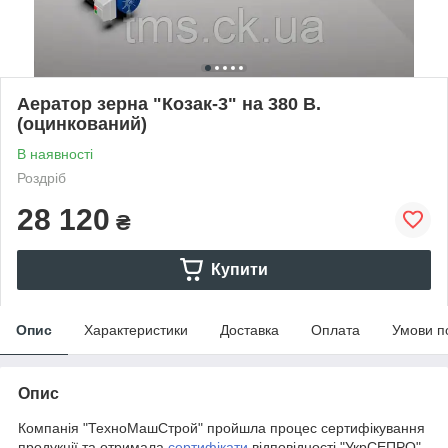
Аератор зерна "Козак-3" на 380 В.
(оцинкований)
В наявності
Роздріб
28 120
₴
Купити
Опис
Характеристики
Доставка
Оплата
Умови п
Опис
Компанія "ТехноМашСтрой" пройшла процес сертифікування
продукції та отримала
сертифікати
відповідності "УкрСЕПРО",