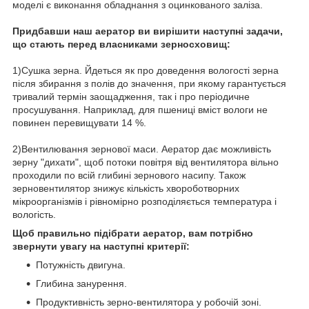
моделі є виконання обладнання з оцинкованого заліза.
Придбавши наш аератор ви вирішити наступні задачи,
що стають перед власниками зерносховищ:
1)Сушка зерна. Йдеться як про доведення вологості зерна
після збирання з полів до значення, при якому гарантується
тривалий термін заощадження, так і про періодичне
просушування. Наприклад, для пшениці вміст вологи не
повинен перевищувати 14 %.
2)Вентилювання зернової маси. Аератор дає можливість
зерну "дихати", щоб потоки повітря від вентилятора вільно
проходили по всій глибині зернового насипу. Також
зерновентилятор знижує кількість хвороботворних
мікроорганізмів і рівномірно розподіляється температура і
вологість.
Щоб правильно підібрати аератор, вам потрібно
звернути увагу на наступні критерії:
Потужність двигуна.
Глибина занурення.
Продуктивність зерно-вентилятора у робочій зоні.