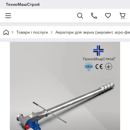
ТехноМашСтрой
Товари і послуги
Аератори для зерна (аеровінт, агро-ф