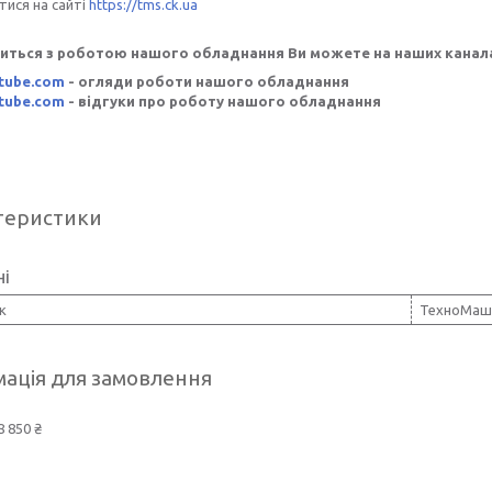
ися на сайті
https://tms.ck.ua
иться з роботою нашого обладнання Ви можете на наших канала
tube.com
- огляди роботи нашого обладнання
tube.com
- відгуки про роботу нашого обладнання
теристики
ні
к
ТехноМаш
ація для замовлення
8 850 ₴