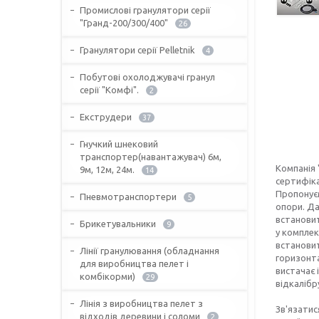
Промислові гранулятори серії
"Гранд-200/300/400"
26
Гранулятори серії Pelletnik
4
Побутові охолоджувачі гранул
серії "Комфі".
2
Екструдери
37
Гнучкий шнековий
транспортер(навантажувач) 6м,
Компанія
9м, 12м, 24м.
14
сертифіка
Пропонуєм
Пневмотранспортери
5
опори. Да
встановит
Брикетувальники
9
у комплек
встановит
Лінії гранулювання (обладнання
горизонта
для виробництва пелет і
вистачає 
комбікорми)
29
відкалібр
Лінія з виробництва пелет з
Зв'язати
відходів деревини і соломи
2