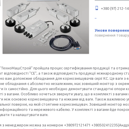
+380 (97) 212-14
повернення товару
 "ТехноМашСтрой" пройшла процес сертифікування продукції та отрима
т відповідності "СЕ", а також відповідність продукції міжнародному ст
о вам допоміжне обладнання для кормозмішувачів серії КС. Це ваги з 
не обладнання є абсолютно незалежним, має зовнішній монітор з окре
и їх самостійно. Для цього необхідно демонтувати стандартні опори ко
ті з вагами. Особливо хочеться звернути увагу, що в комплекті з вагами
и між основою кормозмішувача та ніжками від ваги. Також важливою ум
льної поверхні, на якій стоятиме кормозмішувач. Зовнішній монітор мо
інформаційного та мережевого кабелю. У комплекті з вагами йде покрок
увати та налаштувати ваги.
ся з менеджером можна за номером +380972121471 +380502412235(Андрі