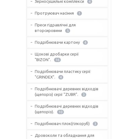
Зерносушильні комплекси
4
Протруювач насіння
1
Преси гідравлічні для
вторсировини
5
Подрібнювачи картону
4
Щокові дробарки серії
"BIZON".
16
Подрібнювачи пластику серії
"GRINDEX".
4
Подрібнювачі деревних відходів
(щепоріз) серії "ZUBR".
3
Подрібнювачі деревних відходів
(щепоріз).
10
Подрібнювач гілок(гілкоруб)
3
Дровоколи та обладнання для