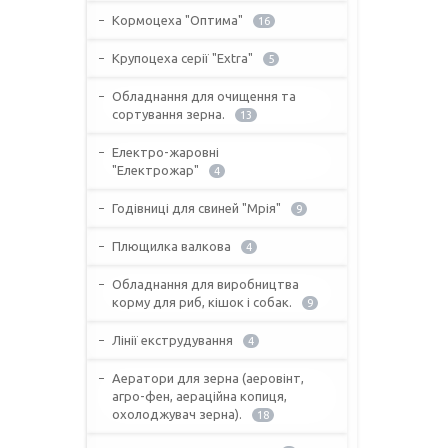
Кормоцеха "Оптима"
16
Крупоцеха серії "Extra"
5
Обладнання для очищення та
сортування зерна.
13
Електро-жаровні
"Електрожар"
4
Годівниці для свиней "Мрія"
9
Плющилка валкова
4
Обладнання для виробництва
корму для риб, кішок і собак.
9
Лінії екструдування
4
Аератори для зерна (аеровінт,
агро-фен, аераційна копиця,
охолоджувач зерна).
18