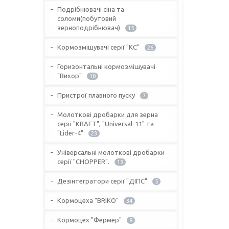
Подрібнювачі сіна та
соломи(побутовий
зерноподрібнювач)
15
Кормозмішувачі серії "КС"
26
Горизонтальні кормозмішувачі
"Вихор"
10
Пристрої плавного пуску
7
Молоткові дробарки для зерна
серії "KRAFT", "Universal-11" та
"Lider-4"
23
Універсальні молоткові дробарки
серії "CHOPPER".
13
Дезінтегратори серії "ДІПС"
5
Кормоцеха "BRIKO"
34
Кормоцех "Фермер"
8