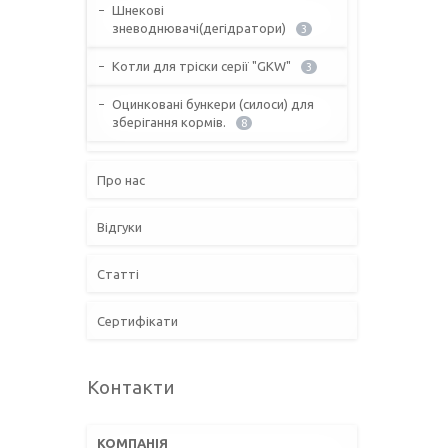
Шнекові
зневоднювачі(дегідратори)
3
Котли для тріски серії "GKW"
3
Оцинковані бункери (силоси) для
зберігання кормів.
8
Про нас
Відгуки
Статті
Сертифікати
Контакти