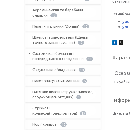
ознайомит
Аеродинамічні та барабанні
Ознайом
сушарки
16
you
Пелетні пальники "Domna"
10
you
Шнекові транспортери (Шнеки
точного завантаження)
12
Системи калібрування і
Харак
попереднього охолодження
11
Фасувальне обладнання
18
Основ
Палетопакувальні машини
6
Виробни
Витяжки пилові (стружкопилосос,
стружковідсмоктувач)
4
Інформ
Стрічкові
конвеєри(транспортери)
Ціна:
від 
13
Норії ковшові
15