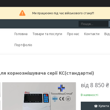
Ми працюємо під час військового стану!!!
Головна
Товари та послуги
Про нас
Контакти
Від
Портфоліо
ля кормозмішувача серії КС(стандартні)
від
8 850 ₴
В наявності
Купити