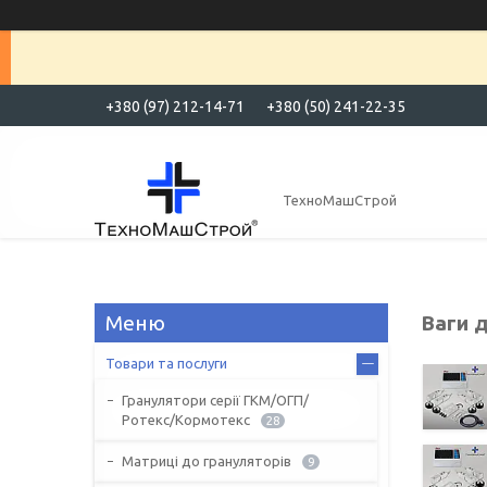
+380 (97) 212-14-71
+380 (50) 241-22-35
ТехноМашСтрой
Ваги д
Товари та послуги
Гранулятори серії ГКМ/ОГП/
Ротекс/Кормотекс
28
Матриці до грануляторів
9