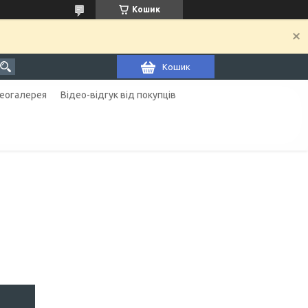
Кошик
Кошик
еогалерея
Відео-відгук від покупців