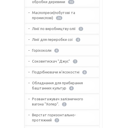
обробки деревини
10
Маслопреси(побутові та
промислові)
26
Лінії по виробництву олії
3
Лінії для переробки сої
4
Горіхоколи
4
Соковитискач "Джус"
1
Подрібнювачи м'ясокостні
6
Обладнання для прибирання
баштанних культур
4
Розвантажувач залізничного
вагона "Хопер".
2
Верстат горизонтально-
протяжний
3