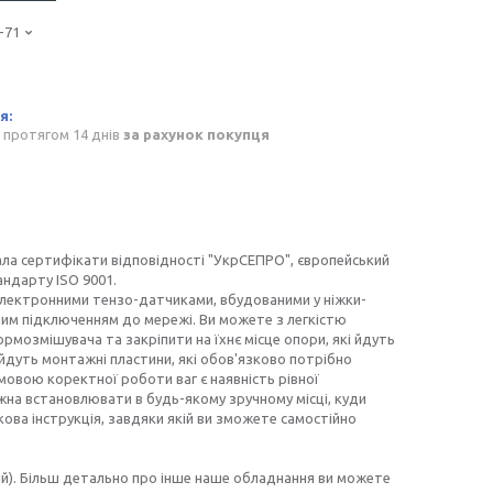
-71
 протягом 14 днів
за рахунок покупця
ла сертифікати відповідності "УкрСЕПРО", європейський
андарту ISO 9001.
електронними тензо-датчиками, вбудованими у ніжки-
мим підключенням до мережі. Ви можете з легкістю
рмозмішувача та закріпити на їхнє місце опори, які йдуть
 йдуть монтажні пластини, які обов'язково потрібно
овою коректної роботи ваг є наявність рівної
жна встановлювати в будь-якому зручному місці, куди
ова інструкція, завдяки якій ви зможете самостійно
й). Більш детально про інше наше обладнання ви можете