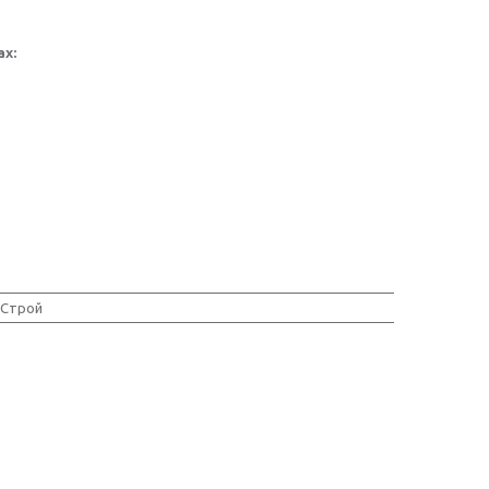
х:
Строй