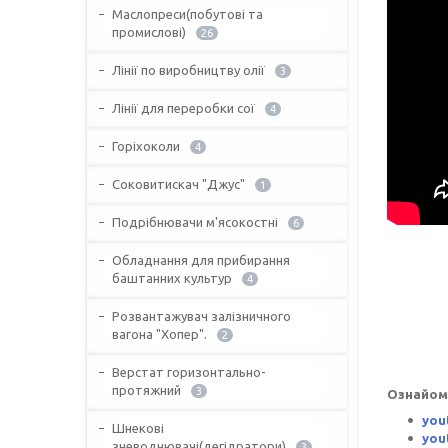
Маслопреси(побутові та
промислові)
26
Лінії по виробництву олії
3
Лінії для переробки сої
4
Горіхоколи
4
Соковитискач "Джус"
1
Подрібнювачи м'ясокостні
6
Обладнання для прибирання
баштанних культур
4
Розвантажувач залізничного
вагона "Хопер".
2
Верстат горизонтально-
протяжний
3
Ознайом
you
Шнекові
you
зневоднювачі(дегідратори)
3