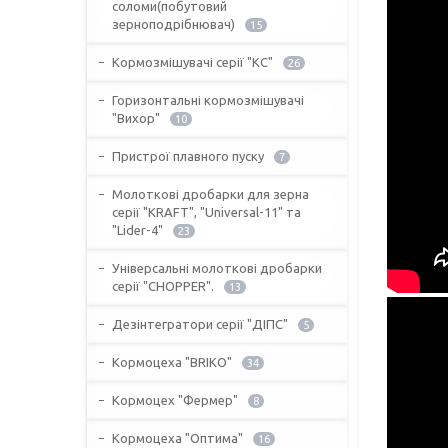
соломи(побутовий
зерноподрібнювач)
15
Кормозмішувачі серії "КС"
26
Горизонтальні кормозмішувачі
"Вихор"
10
Пристрої плавного пуску
7
Молоткові дробарки для зерна
серії "KRAFT", "Universal-11" та
"Lider-4"
23
Універсальні молоткові дробарки
серії "CHOPPER".
13
Дезінтегратори серії "ДІПС"
5
Кормоцеха "BRIKO"
34
Кормоцех "Фермер"
8
Кормоцеха "Оптима"
16