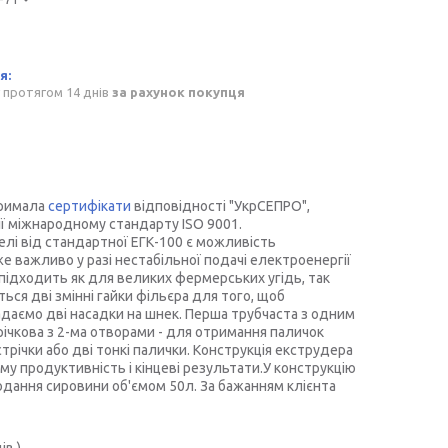
 протягом 14 днів
за рахунок покупця
тримала
сертифікати
відповідності "УкрСЕПРО",
ії міжнародному стандарту ISO 9001.
елі від стандартної ЕГК-100 є можливість
е важливо у разі нестабільної подачі електроенергії
підходить як для великих фермерських угідь, так
ься дві змінні гайки фільєра для того, щоб
адаємо дві насадки на шнек. Перша трубчаста з одним
ічкова з 2-ма отворами - для отримання паличок
стрічки або дві тонкі палички. Конструкція екструдера
у продуктивність і кінцеві результати.У конструкцію
дання сировини об'ємом 50л. За бажанням клієнта
ів.)