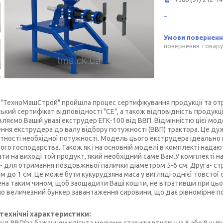
повернення товару
 "ТехноМашСтрой" пройшла процес сертифікування продукції та о
ький сертифікат відповідності "СЕ", а також відповідність продукц
ляємо Вашій увазі екструдер ЕГК-100 від ВВП. Відмінністю цієї мод
ння екструдера до валу відбору потужності (ВВП) трактора. Це дуж
утності необхідної потужності. Модель цього екструдера ідеально 
го господарства. Також як і на основній моделі в комплекті надают
ти на виході той продукт, який необхідний саме Вам.У комплекті н
- для отримання поздовжньої палички діаметром 5-6 см. Друга- стр
м до 1 см. Це може бути кукурудзяна маса у вигляді однієї товстої 
на таким чином, щоб заощадити Ваші кошти, не втративши при цьом
о величезний бункер завантаження сировини, що дає рівномірне по
технічні характеристики:
від ВВП(з
а бажанням клієнта можемо ставити втулку на 6 або 8 шліц