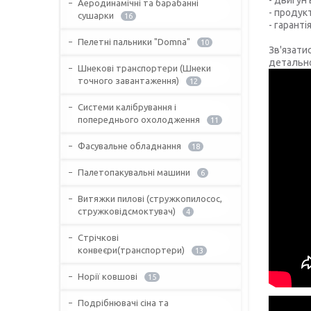
Аеродинамічні та барабанні
- продук
сушарки
16
- гарантія
Пелетні пальники "Domna"
10
Зв'язати
детально
Шнекові транспортери (Шнеки
точного завантаження)
12
Системи калібрування і
попереднього охолодження
11
Фасувальне обладнання
18
Палетопакувальні машини
6
Витяжки пилові (стружкопилосос,
стружковідсмоктувач)
4
Стрічкові
конвеєри(транспортери)
13
Норії ковшові
15
Подрібнювачі сіна та