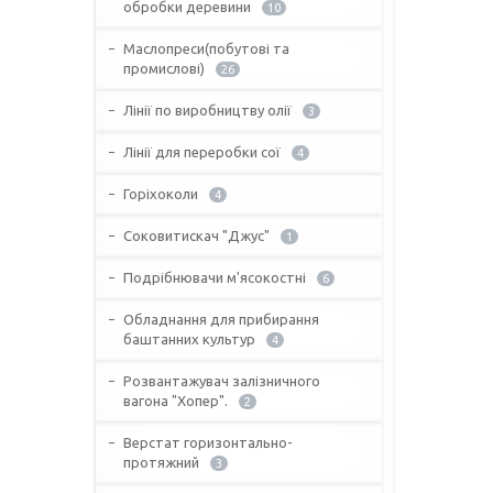
обробки деревини
10
Маслопреси(побутові та
промислові)
26
Лінії по виробництву олії
3
Лінії для переробки сої
4
Горіхоколи
4
Соковитискач "Джус"
1
Подрібнювачи м'ясокостні
6
Обладнання для прибирання
баштанних культур
4
Розвантажувач залізничного
вагона "Хопер".
2
Верстат горизонтально-
протяжний
3