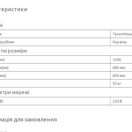
теристики
ні
к
ТехноМаш
виробник
Україна
тні розміри
мм)
1240
(мм)
605 мм.
мм)
630 мм.
35 кг
етри мережі
В)
220 В
ація для замовлення