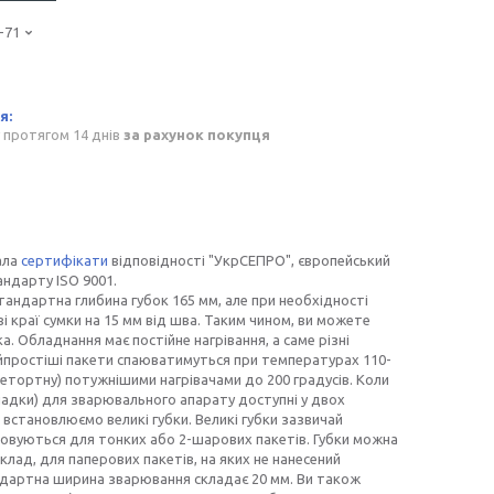
-71
 протягом 14 днів
за рахунок покупця
ала
сертифікати
відповідності "УкрСЕПРО", європейський
андарту ISO 9001.
андартна глибина губок 165 мм, але при необхідності
і краї сумки на 15 мм від шва. Таким чином, ви можете
. Обладнання має постійне нагрівання, а саме різні
Найпростіші пакети спаюватимуться при температурах 110-
ретортну) потужнішими нагрівачами до 200 градусів. Коли
ладки) для зварювального апарату доступні у двох
 встановлюємо великі губки. Великі губки зазвичай
товуються для тонких або 2-шарових пакетів. Губки можна
ад, для паперових пакетів, на яких не нанесений
тандартна ширина зварювання складає 20 мм. Ви також