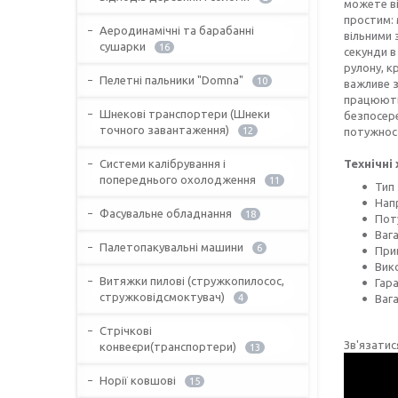
можете ві
простим: 
Аеродинамічні та барабанні
вільними 
сушарки
16
секунди в
рулону, к
Пелетні пальники "Domna"
10
важливе з
працюють 
Шнекові транспортери (Шнеки
безпосере
точного завантаження)
12
потужност
Системи калібрування і
Технічні
попереднього охолодження
11
Тип
Напр
Фасувальне обладнання
18
Поту
Вага
Палетопакувальні машини
6
Прив
Вик
Витяжки пилові (стружкопилосос,
Гара
стружковідсмоктувач)
4
Вага
Стрічкові
Зв'язатис
конвеєри(транспортери)
13
Норії ковшові
15