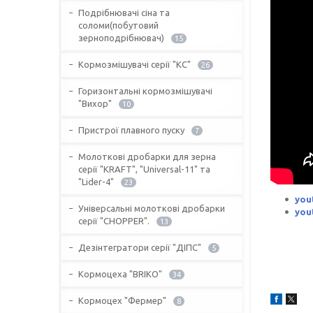
Подрібнювачі сіна та
соломи(побутовий
зерноподрібнювач)
15
Кормозмішувачі серії "КС"
26
Горизонтальні кормозмішувачі
"Вихор"
10
Пристрої плавного пуску
7
Молоткові дробарки для зерна
серії "KRAFT", "Universal-11" та
"Lider-4"
23
you
Універсальні молоткові дробарки
you
серії "CHOPPER".
13
Дезінтегратори серії "ДІПС"
5
Кормоцеха "BRIKO"
34
Кормоцех "Фермер"
8