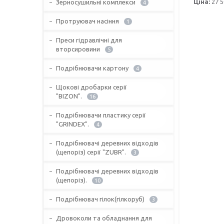
Ціна:
27 5
Зерносушильні комплекси
4
Протруювач насіння
1
Преси гідравлічні для
вторсировини
5
Подрібнювачи картону
4
Щокові дробарки серії
"BIZON".
16
Подрібнювачи пластику серії
"GRINDEX".
4
Подрібнювачі деревних відходів
(щепоріз) серії "ZUBR".
3
Подрібнювачі деревних відходів
(щепоріз).
10
Подрібнювач гілок(гілкоруб)
3
Дровоколи та обладнання для