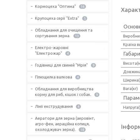
Кормоцеха "Оптима"
16
Харак
Крупоцеха серії "Extra"
5
Основ
Обладнання для очищення та
сортування зерна.
Виробни
13
Країна 
Електро-жаровні
Габари
"Електрожар"
4
Висота(
Годівниці для свиней "Мрія"
9
Довжина
Плющилка валкова
4
Ширина(
Вага(кг)
Обладнання для виробництва
корму для риб, кішок і собак.
9
Парам
Лінії екструдування
4
Напруга(
Аератори для зерна (аеровінт,
агро-фен, аераційна копиця,
Інформ
охолоджувач зерна).
18