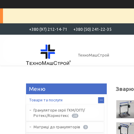
+380 (97) 212-14-71
+380 (50) 241-22-35
ТехноМашСтрой
Зварю
Товари та послуги
Гранулятори серії ГКМ/ОГП/
Ротекс/Кормотекс
28
Матриці до грануляторів
9