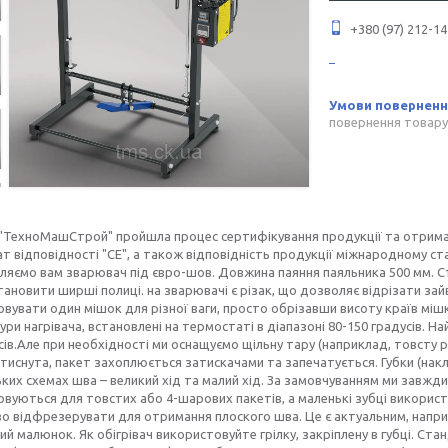
+380 (97) 212-14
повернення товару
 "ТехноМашСтрой" пройшла процес сертифікування продукції та отрим
т відповідності "СЕ", а також відповідність продукції міжнародному ст
яємо вам зварювач під євро-шов. Довжина паяння паяльника 500 мм. Ст
ановити ширші полиці. на зварювачі є різак, що дозволяє відрізати зайв
вувати один мішок для різної ваги, просто обрізавши висоту країв мішка
ри нагрівача, встановлені на термостаті в діапазоні 80-150 градусів. 
сів.Але при необхідності ми оснащуємо щільну тару (наприклад, товсту 
тиснута, пакет захоплюється затискачами та запечатується. Губки (нак
ких схемах шва – великий хід та малий хід. За замовчуванням ми завжди
вуються для товстих або 4-шарових пакетів, а маленькі зубці викорис
 відфрезерувати для отримання плоского шва. Це є актуальним, наприкл
й малюнок. Як обігрівач використовуйте грілку, закріплену в губці. С