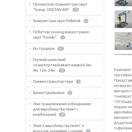
Промислові гранулятори серії
"Гранд-200/300/400"
26
Гранулятори серії Pelletnik
4
Побутові охолоджувачі гранул
серії "Комфі".
2
Екструдери
37
Гнучкий шнековий
транспортер(навантажувач) 6м,
Компанія
9м, 12м, 24м.
14
сертифіка
Представл
Пневмотранспортери
5
можна вст
використо
Брикетувальники
9
температу
120 граду
Лінії гранулювання (обладнання
педаль на
для виробництва пелет і
європейсь
комбікорми)
29
використо
додатково
Лінія з виробництва пелет з
гофровани
відходів деревини і соломи
2