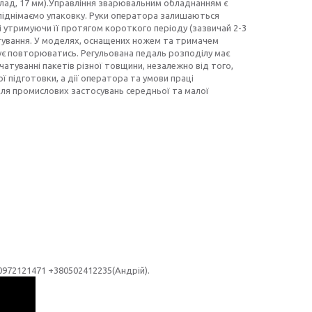
лад, 17 мм).Управління зварювальним обладнанням є
 піднімаємо упаковку. Руки оператора залишаються
і утримуючи її протягом короткого періоду (зазвичай 2-3
атування. У моделях, оснащених ножем та тримачем
ує повторюватись. Регульована педаль розподілу має
туванні пакетів різної товщини, незалежно від того,
ї підготовки, а дії оператора та умови праці
ля промислових застосувань середньої та малої
0972121471 +380502412235(Андрій).