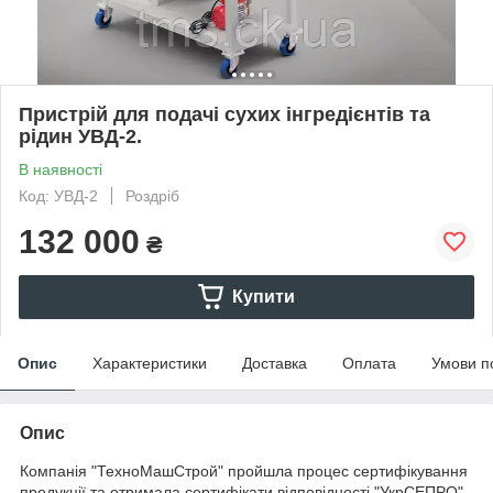
Пристрій для подачі сухих інгредієнтів та
рідин УВД-2.
В наявності
Код: УВД-2
Роздріб
132 000
₴
Купити
Опис
Характеристики
Доставка
Оплата
Умови п
Опис
Компанія "ТехноМашСтрой" пройшла процес сертифікування
продукції та отримала сертифікати відповідності "УкрСЕПРО",