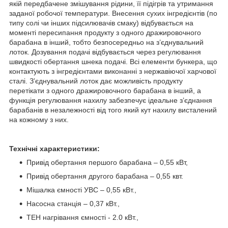
якій передбачене змішування рідини, її підігрів та утримання
заданої робочої температури. Внесення сухих інгредієнтів (по
типу солі чи інших підсилювачів смаку) відбувається на
моменті пересипання продукту з одного дражировочного
барабана в інший, тобто безпосередньо на з’єднувальний
лоток. Дозування подачі відбувається через регулювання
швидкості обертання шнека подачі. Всі елементи бункера, що
контактують з інгредієнтами виконанні з нержавіючої харчової
сталі. З’єднувальний лоток дає можливість продукту
перетікати з одного дражировочного барабана в інший, а
функція регулювання нахилу забезпечує ідеальне з’єднання
барабанів в незалежності від того який кут нахилу висталений
на кожному з них.
Технічні характеристики:
Привід обертання першого барабана – 0,55 кВт,
Привід обертання другого барабана – 0,55 квт.
Мішалка ємності УВС – 0,55 кВт.,
Насосна станція – 0,37 кВт.,
ТЕН нагрівання ємності - 2.0 кВт.,