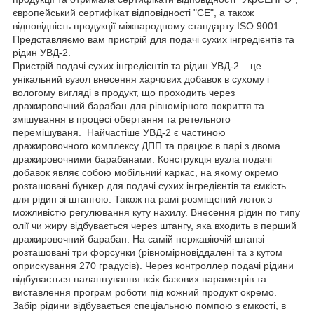
європейський сертифікат відповідності "СЕ", а також
відповідність продукції міжнародному стандарту ISO 9001.
Представляємо вам пристрій для подачі сухих інгредієнтів та
рідин УВД-2.
Пристрій подачі сухих інгредієнтів та рідин УВД-2 – це
унікальний вузол внесення харчових добавок в сухому і
вологому вигляді в продукт, що проходить через
дражировочний барабан для рівномірного покриття та
змішування в процесі обертання та ретельного
перемішуваня. Найчастіше УВД-2 є частиною
дражировочного комплексу ДПП та працює в парі з двома
дражировочними барабанами. Конструкція вузла подачі
добавок являє собою мобільний каркас, на якому окремо
розташовані бункер для подачі сухих інгредієнтів та ємкість
для рідин зі штангою. Також на рамі розміщений лоток з
можливістю регулювання куту нахилу. Внесення рідин по типу
олії чи жиру відбувається через штангу, яка входить в перший
дражировочний барабан. На самій нержавіючій штанзі
розташовані три форсунки (рівномірновіддалені та з кутом
оприскування 270 градусів). Через контроллер подачі рідини
відбувається налаштування всіх базових параметрів та
виставлення програм роботи під кожний продукт окремо.
Забір рідини відбувається спеціальною помпою з ємкості, в