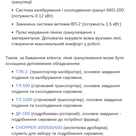
грануляції.
Система калібрування і охолодження гранул БКО-200
(потужність 0.12 кВт).
Замкнена система витяжки ВП-2 (потужність 1,5 кВт.)
Пульт керування лінією гранулювання з
амперметром. Допомагає керувати всіма вузлами лінії,
створюючи максимальний комфорт у роботі.
Також, за бажанням клієнта, лінія гранулювання може бути
оснащена допоміжним обладнанням:
ТЛК-2
(транспортер-калібратор), основне завдання
подання та калібрування сировини;
ТЛ-500
(стрічковий транспортер), основне завдання
подання та охолодження сировини;
ТЛ-1000
(стрічковий транспортер), основне завдання
подання та охолодження сировини;
ДР-500
(подрібнювач роторний), основне завдання -
подрібнення сировини до потрібної фракції;
CHOPPER-400
/500/600
(молоткова дробарка),
служить для забору та подрібнення сировини;