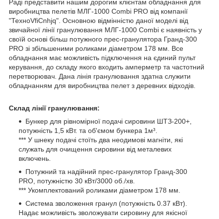
Раді представити нашим дорогим клієнтам обладнання для
виробництва пелетів МЛГ-1000 Combi PRO від компанії
"ТехноVfiCnhjq". Основною відмінністю даної моделі від
звичайної лінії гранулювання МЛГ-1000 Combi є наявність у
своїй основі більш потужного прес-гранулятора Гранд-300
PRO зі збільшеними роликами діаметром 178 мм. Все
обладнання має можливість підключення на єдиний пульт
керування, до складу якого входить амперметр та частотний
перетворювач. Дана лінія гранулювання здатна служити
обладнанням для виробництва пелет з деревних відходів.
Склад лінії гранулювання:
Бункер для рівномірної подачі сировини ШТЗ-200+,
потужність 1,5 кВт. та об'ємом бункера 1м³.
*** У шнеку подачі стоїть два неодимові магніти, які
служать для очищення сировини від металевих
включень.
Потужний та надійний прес-гранулятор Гранд-300
PRO, потужністю 30 кВт/3000 об./хв.
*** Укомплектований роликами діаметром 178 мм.
Система зволоження гранул (потужність 0.37 кВт).
Надає можливість зволожувати сировину для якісної