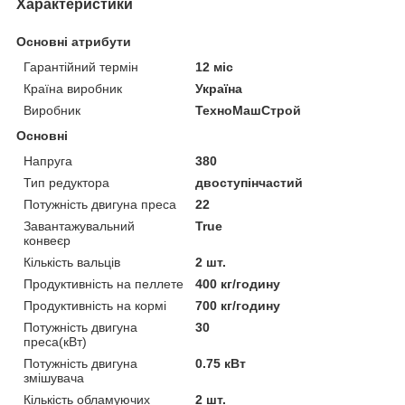
Характеристики
Основні атрибути
Гарантійний термін
12 міс
Країна виробник
Україна
Виробник
ТехноМашСтрой
Основні
Напруга
380
Тип редуктора
двоступінчастий
Потужність двигуна преса
22
Завантажувальний
True
конвеєр
Кількість вальців
2 шт.
Продуктивність на пеллете
400 кг/годину
Продуктивність на кормі
700 кг/годину
Потужність двигуна
30
преса(кВт)
Потужність двигуна
0.75 кВт
змішувача
Кількість обламуючих
2 шт.