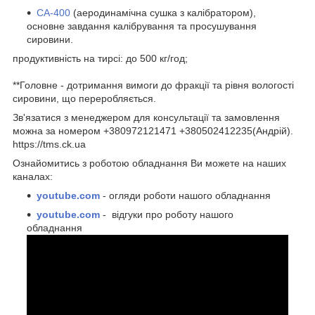
СА-400
(аеродинамічна сушка з калібратором),
основне завдання калібрування та просушування
сировини.
продуктивність на тирсі: до 500 кг/год;
**Головне - дотримання вимоги до фракції та рівня вологості
сировини, що переробляється.
Зв'язатися з менеджером для консультації та замовлення
можна за номером +380972121471 +380502412235(Андрій).
https://tms.ck.ua
Ознайомитись з роботою обладнання Ви можете на наших
каналах:
youtube.com
- огляди роботи нашого обладнання
youtube.com
- відгуки про роботу нашого
обладнання