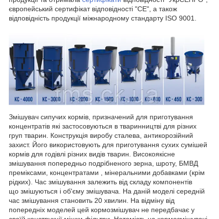
європейський сертифікат відповідності "СЕ", а також
відповідність продукції міжнародному стандарту ISO 9001.
Змішувач сипучих кормів, призначений для приготування
концентратів які застосовуються в тваринництві для різних
груп тварин. Конструкція виробу сталева, антикорозійний
захист. Його використовують для приготування сухих сумішей
кормів для годівлі різних видів тварин. Високоякісне
змішування попередньо подрібненого зерна, шроту, БМВД
преміксами, концентратами , мінеральними добавками (крім
рідких). Час змішування залежить від складу компонентів
що змішуються і об'єму змішувача. На даній моделі середній
час змішування становить 20 хвилин. На відміну від
попередніх моделей цей кормозмішувач не передбачає у
своїй конструкції мішки-фільтри. Натомість на кормозмішувачі