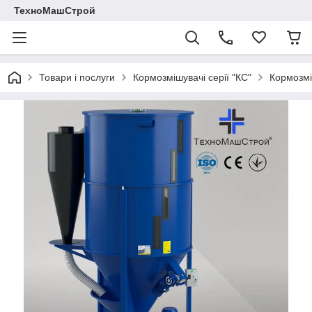
ТехноМашСтрой
Товари і послуги
Кормозмішувачі серії "КС"
Кормозмі