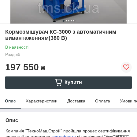
Кормозмішувач КС-3000 з автоматичним
вивантаженням(380 В)
В наявності
Роздріб
197 550
₴
Купити
Опис
Характеристики
Доставка
Оплата
Умови п
Опис
Компанія "ТехноМашСтрой" пройшла процес сертифікування
продукції та отримала
сертифікати
відповідності "УкрСЕПРО",