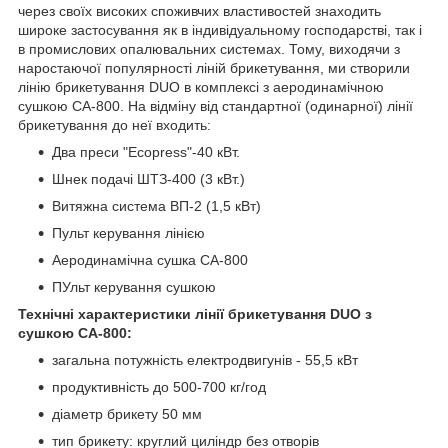
через своїх високих споживчих властивостей знаходить
широке застосування як в індивідуальному господарстві, так і
в промислових опалювальних системах. Тому, виходячи з
наростаючої популярності ліній брикетування, ми створили
лінію брикетування DUO в комплексі з аеродинамічною
сушкою СА-800. На відміну від стандартної (одинарної) лінії
брикетування до неї входить:
Два преси "Ecopress"-40 кВт.
Шнек подачі ШТЗ-400 (3 кВт.)
Витяжна система ВП-2 (1,5 кВт)
Пульт керування лінією
Аеродинамічна сушка СА-800
ПУльт керування сушкою
Технічні характеристики лінії брикетування DUO з
сушкою СА-800:
загальна потужність електродвигунів - 55,5 кВт
продуктивність до 500-700 кг/год
діаметр брикету 50 мм
тип брикету: круглий циліндр без отворів