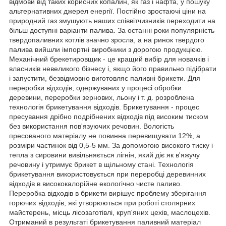
відмови від таких корисних копалин, як газ і нафта, у пошуку
альтернативних джерел енергії. Постійно зростаючі ціни на
природний газ змушують наших співвітчизників переходити на
більш доступні варіанти палива. За останні роки популярність
твердопаливних котлів значно зросла, а на ринок твердого
палива вийшли імпортні виробники з дорогою продукцією.
Механічний брекетировщик - це кращий вибір для новачків і
власників невеликого бізнесу і, якщо його правильно підібрати
і запустити, безвідмовно виготовляє паливні брикети. Для
переробки відходів, одержуваних у процесі обробки
деревини, переробки зернових, льону і т. д. розроблена
технологія брикетування відходів. Брикетування - процес
пресування дрібно подрібнених відходів під високим тиском
без використання пов'язуючих речовин. Вологість
пресованого матеріалу не повинна перевищувати 12%, а
розміри частинок від 0,5-5 мм. За допомогою високого тиску і
тепла з сировини вивільняється лігнін, який діє як в'яжучу
речовину і утримує брикет в щільному стані. Технологія
брикетування використовується при переробці деревинних
відходів в висококалорійне екологічно чисте паливо.
Переробка відходів в брикети вирішує проблему зберігання
горючих відходів, які утворюються при роботі столярних
майстерень, місць лісозаготівлі, круп'яних цехів, маслоцехів.
Отриманий в результаті брикетування паливний матеріал