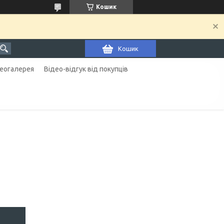
Кошик
Кошик
еогалерея
Відео-відгук від покупців