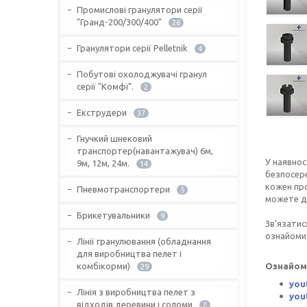
Промислові гранулятори серії
"Гранд-200/300/400"
26
Гранулятори серії Pelletnik
4
Побутові охолоджувачі гранул
серії "Комфі".
2
Екструдери
37
Гнучкий шнековий
транспортер(навантажувач) 6м,
У наявнос
9м, 12м, 24м.
14
безпосере
кожен про
Пневмотранспортери
5
можете до
Брикетувальники
9
Зв'язати
ознайомит
Лінії гранулювання (обладнання
для виробництва пелет і
комбікорми)
Ознайом
29
you
Лінія з виробництва пелет з
you
відходів деревини і соломи
2