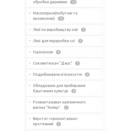
обробки деревини
10
Маслопреси(побутові та
промислові)
26
Лінії по виробництву олії
3
Лінії для переробки сої
4
Горіхоколи
4
Соковитискач "Джус"
1
Подрібнювачи м'ясокостні
6
Обладнання для прибирання
баштанних культур
4
Розвантажувач залізничного
вагона "Хопер".
2
Верстат горизонтально-
протяжний
3