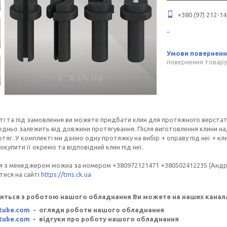
+380 (97) 212-14
повернення товару
ті та під замовлення ви можете придбати клин для протяжного верстата т
дньо залежить від довжини протягування. Після виготовлення клини над
тяг. У комплекті ми даємо одну протяжку на вибір + оправу під неї + кл
купити її окремо та відповідний клин під неї.
ся з менеджером можна за номером +380972121471 +380502412235 (Андр
ися на сайті
https://tms.ck.ua
иться з роботою нашого обладнання Ви можете на наших канала
tube.com
- огляди роботи нашого обладнання
tube.com
- відгуки про роботу нашого обладнання