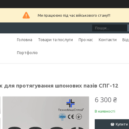
Ми працюємо під час військового стану!!!
Головна
Товари та послуги
Про нас
Контакти
Від
Портфоліо
к для протягування шпонових пазів СПГ-12
6 300 ₴
В наявності
Купити