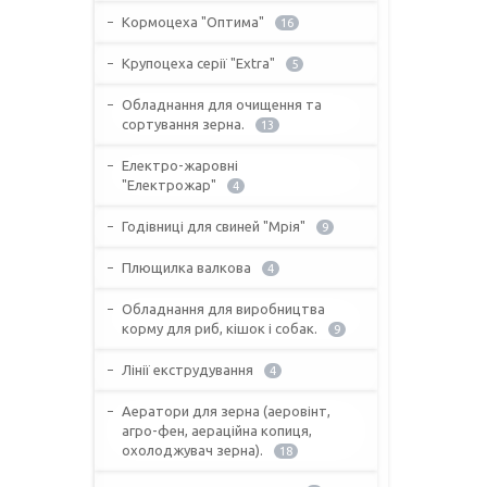
Кормоцеха "Оптима"
16
Крупоцеха серії "Extra"
5
Обладнання для очищення та
сортування зерна.
13
Електро-жаровні
"Електрожар"
4
Годівниці для свиней "Мрія"
9
Плющилка валкова
4
Обладнання для виробництва
корму для риб, кішок і собак.
9
Лінії екструдування
4
Аератори для зерна (аеровінт,
агро-фен, аераційна копиця,
охолоджувач зерна).
18