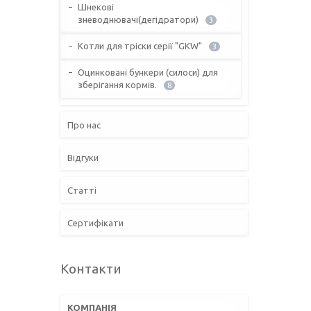
Шнекові
зневоднювачі(дегідратори)
3
Котли для тріски серії "GKW"
3
Оцинковані бункери (силоси) для
зберігання кормів.
8
Про нас
Відгуки
Статті
Сертифікати
Контакти