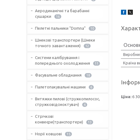
Аеродинамічні та барабанні
сушарки
16
Харак
Пелетні пальники "Domna"
10
Шнекові транспортери (Шнеки
Основ
точного завантаження)
12
Виробни
Системи калібрування і
Країна 
попереднього охолодження
11
Фасувальне обладнання
18
Інформ
Палетопакувальні машини
6
Ціна:
6 30
Витяжки пилові (стружкопилосос,
стружковідсмоктувач)
4
Стрічкові
конвеєри(транспортери)
13
Норії ковшові
15