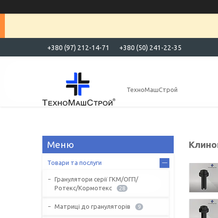
+380 (97) 212-14-71
+380 (50) 241-22-35
ТехноМашСтрой
Клино
Товари та послуги
Гранулятори серії ГКМ/ОГП/
Ротекс/Кормотекс
28
Матриці до грануляторів
9