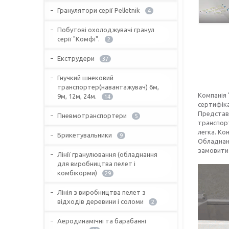
Гранулятори серії Pelletnik
4
Побутові охолоджувачі гранул
серії "Комфі".
2
Екструдери
37
Гнучкий шнековий
транспортер(навантажувач) 6м,
Компанія
9м, 12м, 24м.
14
сертифіка
Представ
Пневмотранспортери
5
транспорт
легка. Ко
Брикетувальники
9
Обладнанн
замовити 
Лінії гранулювання (обладнання
для виробництва пелет і
комбікорми)
29
Лінія з виробництва пелет з
відходів деревини і соломи
2
Аеродинамічні та барабанні