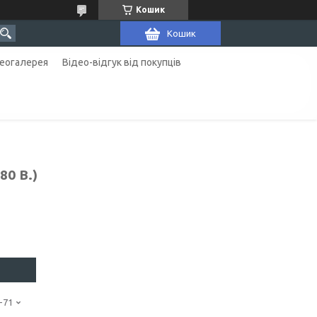
Кошик
Кошик
еогалерея
Відео-відгук від покупців
80 В.)
-71