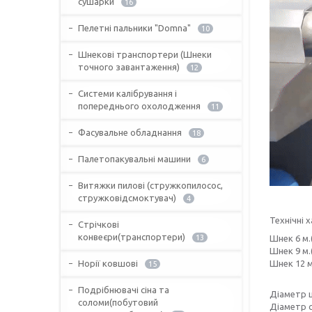
сушарки
16
Пелетні пальники "Domna"
10
Шнекові транспортери (Шнеки
точного завантаження)
12
Системи калібрування і
попереднього охолодження
11
Фасувальне обладнання
18
Палетопакувальні машини
6
Витяжки пилові (стружкопилосос,
стружковідсмоктувач)
4
Технічні 
Стрічкові
конвеєри(транспортери)
13
Шнек 6 м.
Шнек 9 м.
Норії ковшові
Шнек 12 м
15
Подрібнювачі сіна та
Діаметр ш
соломи(побутовий
Діаметр с