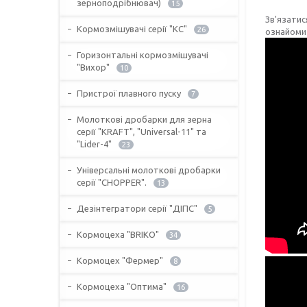
зерноподрібнювач)
15
Зв'язати
Кормозмішувачі серії "КС"
26
ознайомит
Горизонтальні кормозмішувачі
"Вихор"
10
Пристрої плавного пуску
7
Молоткові дробарки для зерна
серії "KRAFT", "Universal-11" та
"Lider-4"
23
Універсальні молоткові дробарки
серії "CHOPPER".
13
Дезінтегратори серії "ДІПС"
5
Кормоцеха "BRIKO"
34
Кормоцех "Фермер"
8
Кормоцеха "Оптима"
16