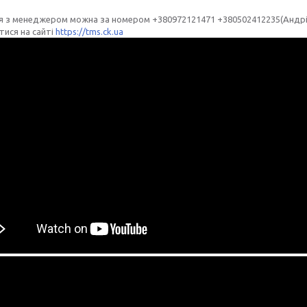
ся з менеджером можна за номером +380972121471 +380502412235(Андрі
ися на сайті
https://tms.ck.ua