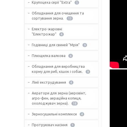
Крупоцеха серії "Extra"
5
Обладнання для очищення та
сортування зерна.
13
Електро-жаровні
"Електрожар"
4
Годівниці для свиней "Мрія"
9
Плющилка валкова
4
Обладнання для виробництва
корму для риб, кішок і собак.
9
Лінії екструдування
4
Аератори для зерна (аеровінт,
агро-фен, аераційна копиця,
охолоджувач зерна).
18
Зерносушильні комплекси
4
Протруювач насіння
1