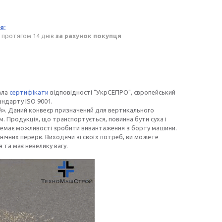
 протягом 14 днів
за рахунок покупця
ала
сертифікати
відповідності "УкрСЕПРО", європейський
андарту ISO 9001.
». Даний конвеєр призначений для вертикального
м. Продукція, що транспортується, повинна бути суха і
и немає можливості зробити вивантаження з борту машини.
чних перерв. Виходячи зі своїх потреб, ви можете
та має невелику вагу.