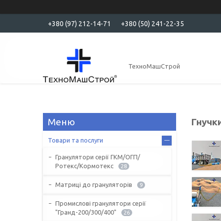
+380 (97) 212-14-71
+380 (50) 241-22-35
ТехноМашСтрой
Гнучк
Товари та послуги
Гранулятори серії ГКМ/ОГП/
Ротекс/Кормотекс
28
Матриці до грануляторів
9
Промислові гранулятори серії
"Гранд-200/300/400"
26