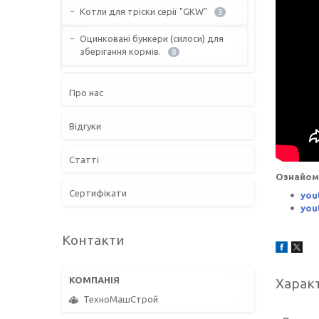
Котли для тріски серії "GKW"
3
Оцинковані бункери (силоси) для
зберігання кормів.
8
Про нас
Відгуки
Статті
Ознайом
Сертифікати
you
you
Контакти
Харак
ТехноМашСтрой