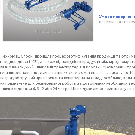
повернення товару
 "ТехноМашСтрой" пройшла процес сертифікування продукції та отрим
т відповідності "СЕ", а також відповідність продукції міжнародному ст
ляємо вам гнучкий шнековий транспортер від компанії «ТехноМашСтрой
ування зернової продукції та інших сипучих матеріалів на висоту до 10 
нвеєр дуже зручний при перевантаженні зерна на склад, особливо, кол
я призначене для безперервної роботи за дотримання необхідних техні
шнек завдовжки 6, 9,12 або 24 метра. Шнек дуже легко транспортується 