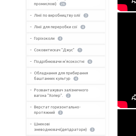
промислові)
26
Лінії по виробництву олії
3
Лінії для переробки сої
4
Горіхоколи
4
Соковитискач "Джус"
1
Подрібнювачи м'ясокостні
6
Обладнання для прибирання
баштанних культур
4
Розвантажувач залізничного
вагона "Хопер".
2
Верстат горизонтально-
протяжний
3
Шнекові
зневоднювачі(дегідратори)
3