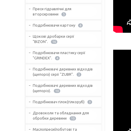
Преси гідравлічні для
вторсировини
5
Подрібнювачи картону
4
Щокові дробарки серії
"BIZON".
16
Подрібнювачи пластику серії
"GRINDEX".
4
Подрібнювачі деревних відходів
(щепоріз) серії "ZUBR".
3
Подрібнювачі деревних відходів
(щепоріз).
10
Подрібнювач гілок(гілкоруб)
3
Дровоколи та обладнання для
обробки деревини
10
Маслопреси(побутові та