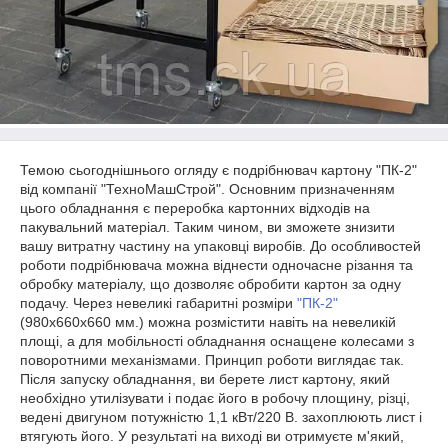
Темою сьогоднішнього огляду є подрібнювач картону "ПК-2"
від компанії "ТехноМашСтрой". Основним призначенням
цього обладнання є переробка картонних відходів на
пакувальний матеріал. Таким чином, ви зможете знизити
вашу витратну частину на упаковці виробів. До особливостей
роботи подрібнювача можна віднести одночасне різання та
обробку матеріалу, що дозволяє обробити картон за одну
подачу. Через невеликі габаритні розміри
"ПК-2"
(980х660х660 мм.) можна розмістити навіть на невеликій
площі, а для мобільності обладнання оснащене колесами з
поворотними механізмами. Принцип роботи виглядає так.
Після запуску обладнання, ви берете лист картону, який
необхідно утилізувати і подає його в робочу площину, різці,
ведені двигуном потужністю 1,1 кВт/220 В. захоплюють лист і
втягують його. У результаті на виході ви отримуєте м'який,