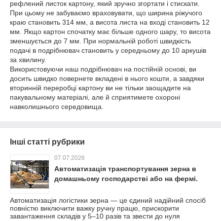
рефлений листок картону, який зручно згортати і стискати.
При цьому не забуваємо враховувати, що ширина ріжучого
краю становить 314 мм, а висота листа на вході становить 12
мм. Якщо картон спочатку має більше одного шару, то висота
зменшується до 7 мм. При нормальній роботі швидкість
подачі в подрібнювач становить у середньому до 10 аркушів
за хвилину.
Використовуючи наш подрібнювач на постійній основі, ви
досить швидко повернете вкладені в нього кошти, а завдяки
вторинній переробці картону ви не тільки заощадите на
пакувальному матеріалі, але й сприятимете охороні
навколишнього середовища.
Інші статті рубрики
07.07.2026
Автоматизація транспортування зерна в
домашньому господарстві або на фермі.
Автоматизація логістики зерна — це єдиний надійний спосіб
повністю виключити важку ручну працю, прискорити
завантаження складів у 5–10 разів та звести до нуля