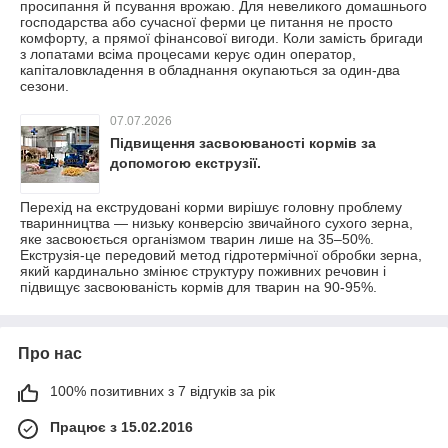
просипання й псування врожаю. Для невеликого домашнього
господарства або сучасної ферми це питання не просто
комфорту, а прямої фінансової вигоди. Коли замість бригади
з лопатами всіма процесами керує один оператор,
капіталовкладення в обладнання окупаються за один-два
сезони.
07.07.2026
Підвищення засвоюваності кормів за
допомогою екструзії.
Перехід на екструдовані корми вирішує головну проблему
тваринництва — низьку конверсію звичайного сухого зерна,
яке засвоюється організмом тварин лише на 35–50%.
Екструзія-це передовий метод гідротермічної обробки зерна,
який кардинально змінює структуру поживних речовин і
підвищує засвоюваність кормів для тварин на 90-95%.
Про нас
100% позитивних з 7 відгуків за рік
Працює з 15.02.2016