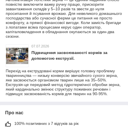
повністю виключити важку ручну працю, прискорити
завантаження складів у 5–10 разів та звести до нуля
просипання й псування врожаю. Для невеликого домашнього
господарства або сучасної ферми це питання не просто
комфорту, а прямої фінансової вигоди. Коли замість бригади
з лопатами всіма процесами керує один оператор,
капіталовкладення в обладнання окупаються за один-два
сезони.
07.07.2026
Підвищення засвоюваності кормів за
допомогою екструзії.
Перехід на екструдовані корми вирішує головну проблему
тваринництва — низьку конверсію звичайного сухого зерна,
яке засвоюється організмом тварин лише на 35–50%.
Екструзія-це передовий метод гідротермічної обробки зерна,
який кардинально змінює структуру поживних речовин і
підвищує засвоюваність кормів для тварин на 90-95%.
Про нас
100% позитивних з 7 відгуків за рік