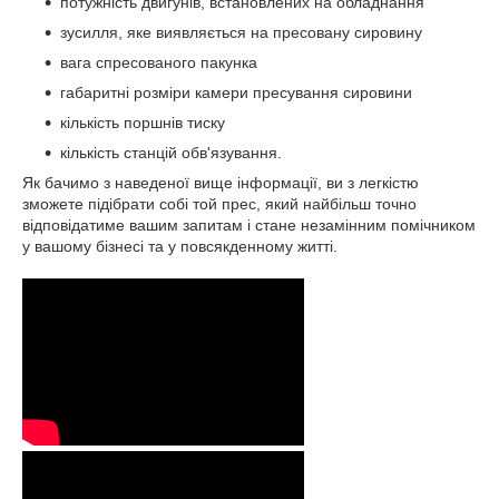
потужність двигунів, встановлених на обладнання
зусилля, яке виявляється на пресовану сировину
вага спресованого пакунка
габаритні розміри камери пресування сировини
кількість поршнів тиску
кількість станцій обв'язування.
Як бачимо з наведеної вище інформації, ви з легкістю
зможете підібрати собі той прес, який найбільш точно
відповідатиме вашим запитам і стане незамінним помічником
у вашому бізнесі та у повсякденному житті.