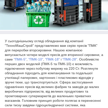
У сьогоднішньому огляді обладнання від компанії
"ТехноМашСтрой" представляємо вам серію пресів "ПМК"
для переробки вторсировини. Нашою компанією
випускається чотири моделі пресів для вторинної сировини, а
саме
"ПМК-5"
,
"ПМК-10"
,
"ПМК-18"
і
"ПМК-28"
. Особливістю
перших двох моделей (ПМК-5 та ПМК-10) є можливість
підключення через побутову мережу на 220 Ст. Розглянуте
обладнання підходить для компанування та подальшої
утилізації паперових, картонних і пластикових відходів у
зручні тюки, що транспортуються. Сфера застосування
гідравлічних пресів від великих фабрик та заводів до малих
виробничих підприємств, від великих продуктових та
промтоварних супермаркетів до маленьких приватних
магазинів. Головним принцип роботи полягає в перенесенні
сили тиску завдяки гідроциліндричної системи, яка